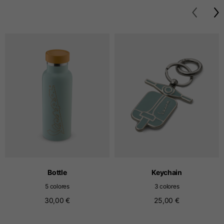
Camisetas
Tallas
XS
S
M
Longitud desde el
63
65
67
centro de la espalda
Pecho
52
54
56
Fondo
49
51
53
Bottle
Keychain
5 colores
3 colores
Hombro con hombro
41
43
45
30,00 €
25,00 €