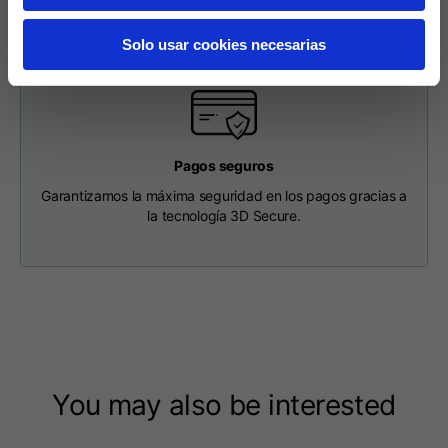
Longitud desde el
Solo usar cookies necesarias
63
65
67
centro de la espalda
Pecho
56
58
60
Pagos seguros
Hombro con hombro
64
66
68
Garantizamos la máxima seguridad en los pagos gracias a
la tecnología 3D Secure.
Longitud de la
36
36,5
37
capucha
Anchura de la tapa
26
26,5
27
Parte inferior
46
48
50
acanalada
You may also be interested