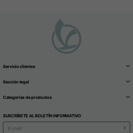
Longitud de la manga
25
26
27
Camisetas sin costuras
Tallas
S
M
L
Servicio clientes
Longitud delantera
desde el punto más
52
55
57
Sección legal
alto del hombro
Categorías de productos
1/2 Anchura de pecho
33
39
41
SUSCRÍBETE AL BOLETÍN INFORMATIVO
Anchura de la abertura
32
38
40
inferior del cuerpo