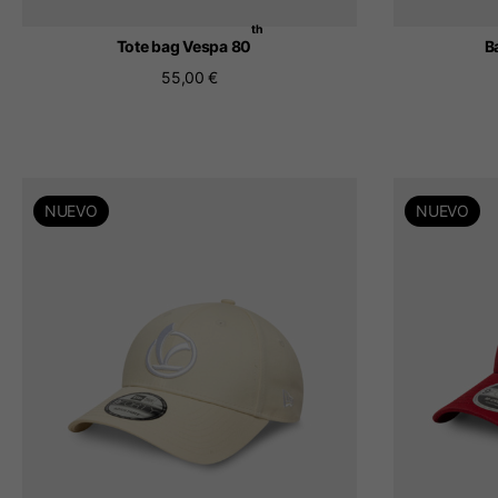
th
Tote bag Vespa 80
B
55,00 €
NUEVO
NUEVO