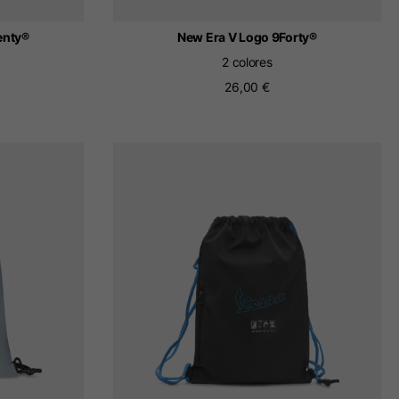
enty®
New Era V Logo 9Forty®
2 colores
26,00 €