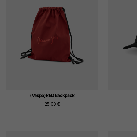
El ca
Al cambiar de ubica
(Vespa)RED Backpack
25,00 €
Italy
Inglés
Italiano