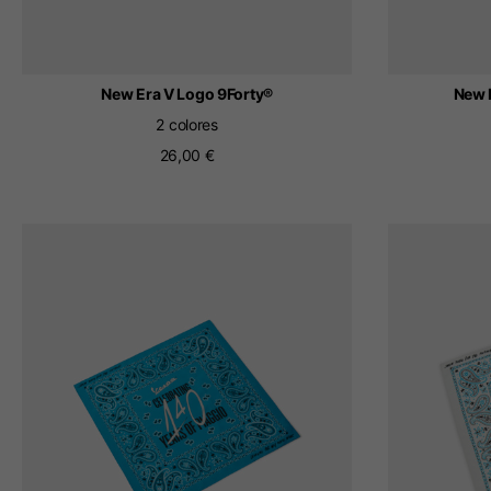
New Era V Logo 9Forty®
New 
2 colores
26,00 €