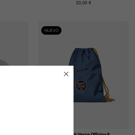
20,00 €
NUEVO
Forty®
Backpack Vespa Officina 8