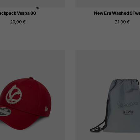
th
ackpack Vespa 80
New Era Washed 9Tw
20,00 €
31,00 €