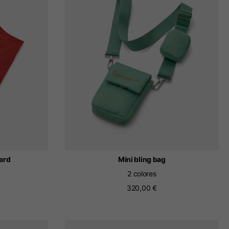
ación.
 tu lista de deseos.
ard
Mini bling bag
2 colores
320,00 €
lands, France, Belgium
Español