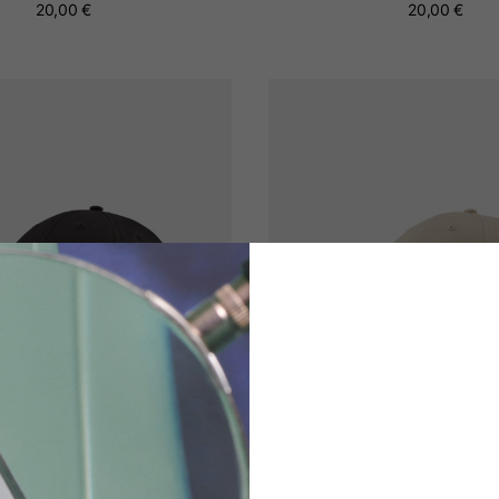
20,00 €
20,00 €
ra Baseball DEC 9Forty®
New Era Baseball DEC 9