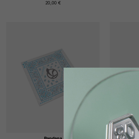
20,00 €
Bandana
New E