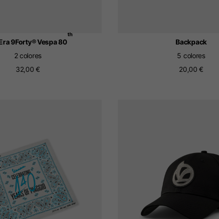
th
Era 9Forty® Vespa 80
Backpack
2 colores
5 colores
32,00 €
20,00 €