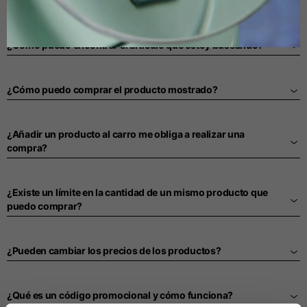
Alemán
PROCESO DE COMPRA
Español
¿Cómo puedo encontrar el artículo que estoy buscando?
Holandés
¿Cómo puedo comprar el producto mostrado?
Francés
¿Añadir un producto al carro me obliga a realizar una
compra?
¿Existe un límite en la cantidad de un mismo producto que
puedo comprar?
¿Pueden cambiar los precios de los productos?
¿Qué es un código promocional y cómo funciona?