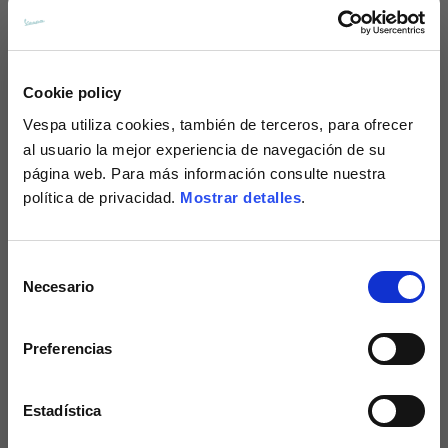
¿Cuándo finaliza el proceso de compra?
Cookie policy
Vespa
utiliza cookies, también de terceros, para ofrecer
GESTIÓN DEL ÁREA PERSONAL ("MY
al usuario la mejor experiencia de navegación de su
ACCOUNT")
página web. Para más información consulte nuestra
política de privacidad.
Mostrar detalles
.
¿Qué es la sección "My Account" y para qué sirve?
Selección
¿Qué ventajas tiene el área personal?
Necesario
de
consentimiento
¿Cómo puedo registrarme?
Preferencias
¿Cómo puedo cambiar la contraseña de mi cuenta?
Estadística