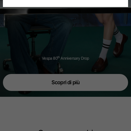
Tedesco
Spagnolo
Olandese
Francese
th
Vespa 80
Anniversary Drop
Scopri di più