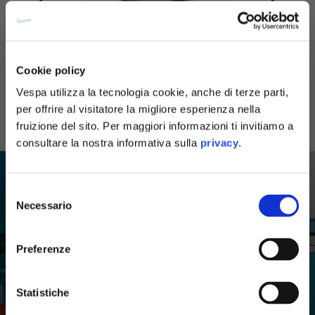
th
sor Vespa 80
Casco Visor Demi-Jet 4.0
Casco Jet V
Cookie policy
DEC
299.00
Vespa utilizza la tecnologia cookie, anche di terze parti,
€169.
€279.00
per offrire al visitatore la migliore esperienza nella
fruizione del sito. Per maggiori informazioni ti invitiamo a
consultare la nostra informativa sulla
privacy
.
Selezione
Necessario
del
consenso
Preferenze
Statistiche