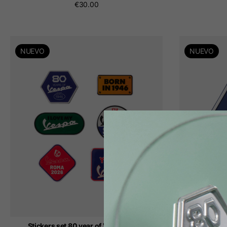
€30.00
NUEVO
NUEVO
Stickers set 80 year of Vespa Vespa
Gum