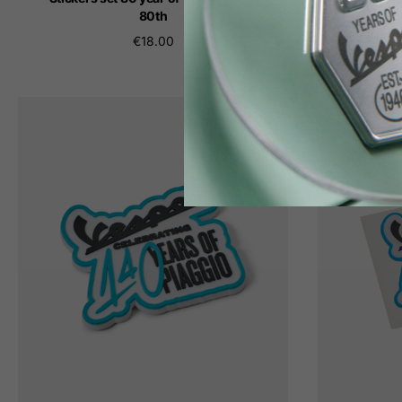
80th
€18.00