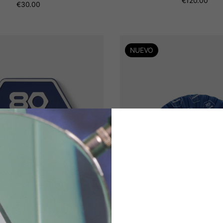
€120.00
€30.00
NUEVO
 magnet Vespa 80th
Fan Vespa 80th