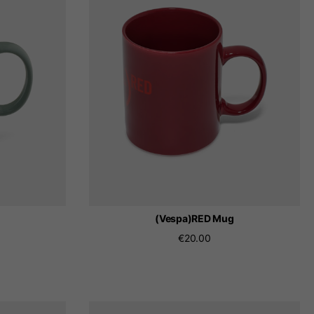
ación.
 tu lista de deseos.
(Vespa)RED Mug
€20.00
lands, France, Belgium
Español