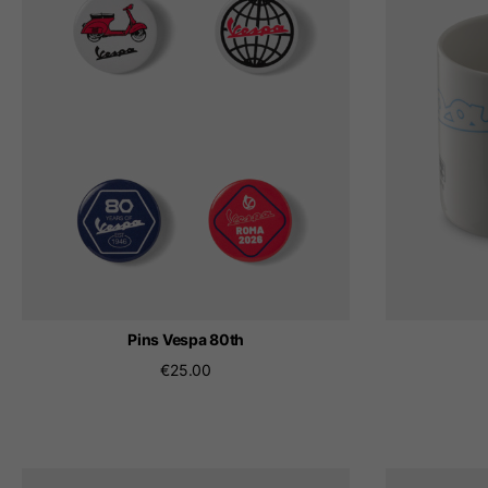
El ca
Al cambiar de ubica
Pins Vespa 80th
€25.00
Italy
Inglés
Italiano