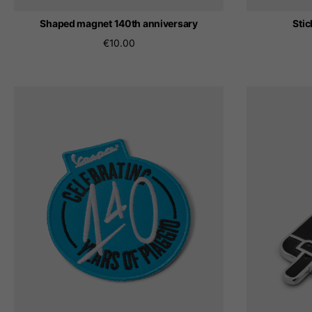
Shaped magnet 140th anniversary
Stic
€10.00