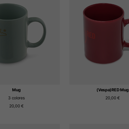
tálogo y los servicios disponibles pueden variar según la ubic
ción, se actualizará el contenido del carro de la compra y de
Spain, Germany, Nether
Inglés
Alemán
Holandés
Francés
Mug
(Vespa)RED Mug
3 colores
20,00 €
20,00 €