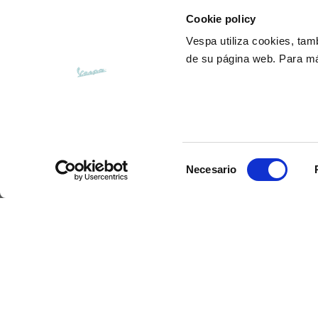
Cookie policy
Vespa
utiliza cookies, ta
de su página web. Para má
Selección
Servicio clientes
Necesario
de
Contáctanos
consentimiento
Preguntas frecuentes
Método de pago
Devoluciones y
reembolsos
Tiempos de envío
Buscar pedidos y
devoluciones
Tablas de tallas