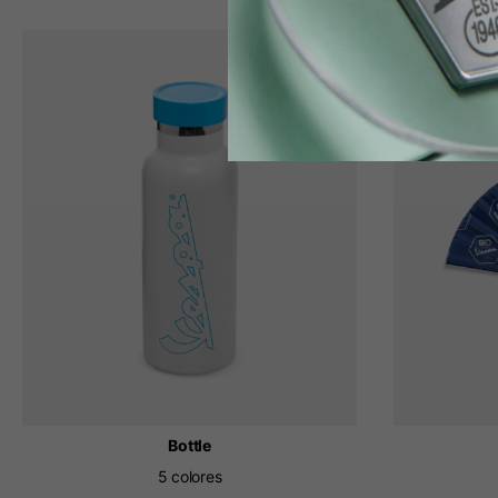
NUEVO
Bottle
5 colores