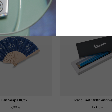
Fan Vespa 80th
Pencil set 140th anniv
15,00 €
12,00 €