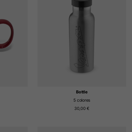
ación.
 tu lista de deseos.
lands, France, Belgium
Español
Bottle
5 colores
30,00 €