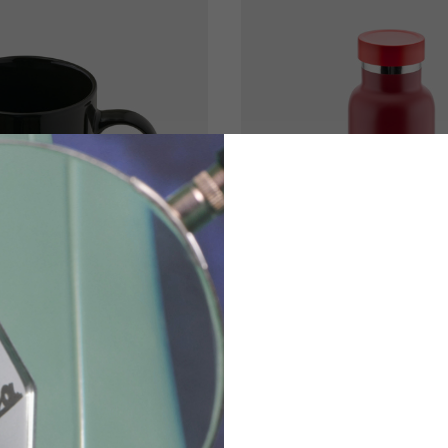
Mug
(Vespa)RED Bottl
3 colores
30,00 €
20,00 €