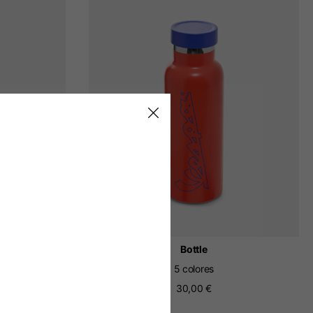
e
Bottle
5 colores
30,00 €