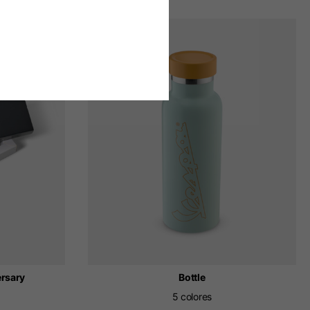
ersary
Bottle
5 colores