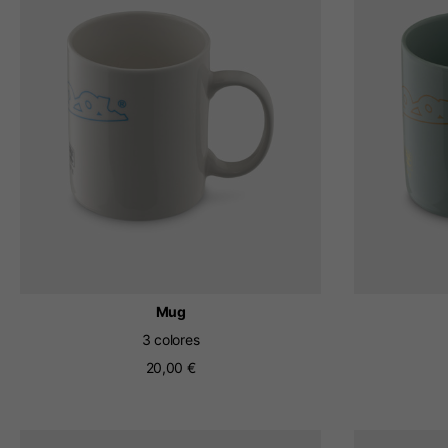
El ca
Al cambiar de ubica
Italy
Inglés
Italiano
Mug
3 colores
20,00 €