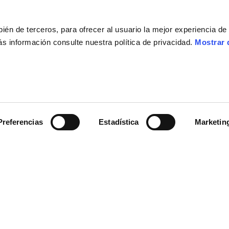
mbién de terceros, para ofrecer al usuario la mejor experiencia d
s información consulte nuestra política de privacidad.
Mostrar 
Sección legal
Categorías de
Preferencias
Estadística
Marketin
productos
Cookies
Condiciones
Ropa técnica
generales de compra
Cascos
Política de protección
Apparel
de datos
Lifestyle
Derecho de
desistimiento
Resolución de
controversias