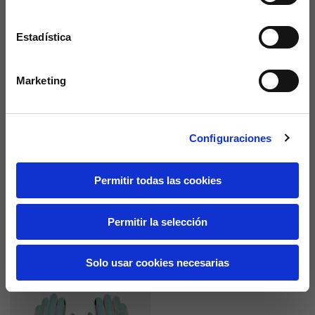
NUEVO
Estadística
Marketing
Configuraciones
Permitir todas las cookies
Guantes técnicos DEC
Technical gloves Vespa Officina
8
6 colores
Permitir la selección
69,00 €
69,00 €
Solo usar cookies necesarias