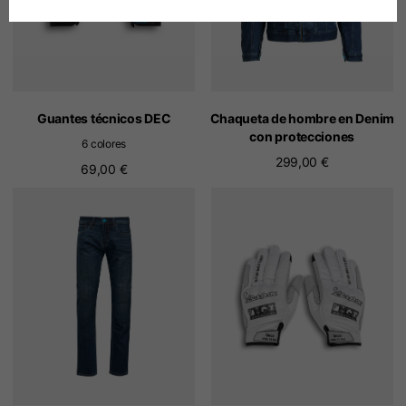
Alemán
Español
Holandés
Guantes técnicos DEC
Chaqueta de hombre en Denim
con protecciones
6 colores
299,00 €
Francés
69,00 €