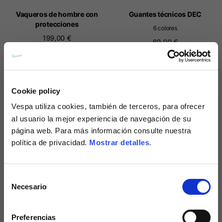
Vaqueros de hombre con
Guantes técnicos DEC
protecciones
6 colores
199,00 €
69,00 €
Cookie policy
Vespa
utiliza cookies, también de terceros, para ofrecer
al usuario la mejor experiencia de navegación de su
página web. Para más información consulte nuestra
política de privacidad.
Mostrar detalles
.
Selección
Guantes técnicos DEC
Guantes técnicos DEC
Necesario
de
6 colores
6 colores
consentimiento
69,00 €
69,00 €
Preferencias