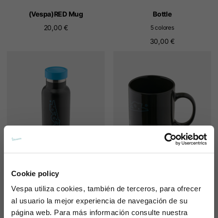
(Vespa)RED Mug
Bottle
20,00 €
5 colores
30,00 €
Cookie policy
Bottle
Mug
Vespa
utiliza cookies, también de terceros, para ofrecer
5 colores
3 colores
al usuario la mejor experiencia de navegación de su
30,00 €
20,00 €
página web. Para más información consulte nuestra