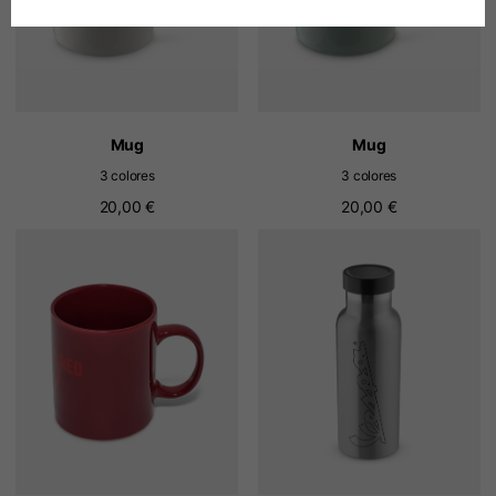
Alemán
Español
Holandés
Mug
Mug
3 colores
3 colores
Francés
20,00 €
20,00 €