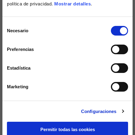
política de privacidad.
Mostrar detalles
.
Selección
Necesario
de
consentimiento
Preferencias
Estadística
(Vespa)RED Bottle
Bottle
Marketing
30,00 €
5 colores
30,00 €
NUEVO
Configuraciones
Permitir todas las cookies