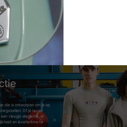
Jethelm Versilia
Jethe
169,00 €
ctie
se die is ontworpen om je op
 vergezellen. Of je nu op
een vleugje elegantie, al
jkheid en levensritme te