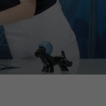
len.
glijst bijgewerkt.
lands, France, Belgium
Spaans