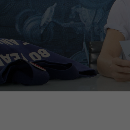
De 
Bij het verandere
Italy
Engels
Italiaans