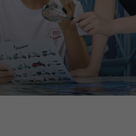
Kies uw plaats
catalogus en beschikbare diensten kunnen per locatie verschil
n van de locatie wordt de inhoud van uw winkelwagen en verlan
Spain, Germany, Nether
Engels
Duits