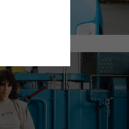
lm Visor Vespa Officina 8
Jethelm Visor Vespa 80
299,00 €
299,00 €