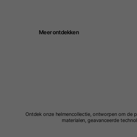
Vespa 80
Anniversar
Meer ontdekken
Ontdek onze helmencollectie, ontworpen om de pe
materialen, geavanceerde technolo