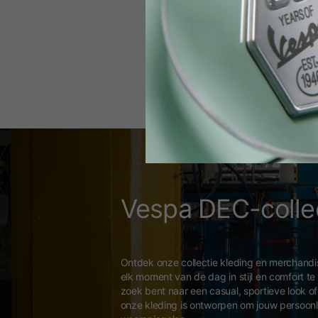
th
Visor Vespa 80
Helm Demi-Jet 4.0 DEC
299,00 €
279,00 €
Vespa DEC-colle
Ontdek onze collectie kleding en merchandi
elk moment van de dag in stijl en comfort te
zoek bent naar een casual, sportieve look of 
onze kleding is ontworpen om jouw persoonli