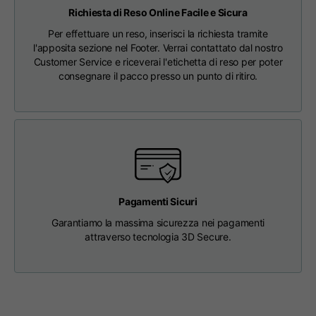
63
65
67
schiena
Richiesta di Reso Online Facile e Sicura
Per effettuare un reso, inserisci la richiesta tramite
l'apposita sezione nel Footer. Verrai contattato dal nostro
Petto
56
58
60
Customer Service e riceverai l'etichetta di reso per poter
consegnare il pacco presso un punto di ritiro.
Da spalla a spalla
64
66
68
Lunghezza cappuccio
36
36,5
37
Larghezza cappuccio
26
26,5
27
Pagamenti Sicuri
Garantiamo la massima sicurezza nei pagamenti
Fondo a coste
46
48
50
attraverso tecnologia 3D Secure.
T-shirts