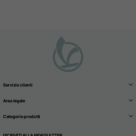
Taglie
XS
S
M
Lunghezza dal centro
63
65
67
schiena
Petto
52
54
56
Fondo
49
51
53
Servizio clienti
Da spalla a spalla
41
43
45
Area legale
Lunghezza manica
25
26
27
Categorie prodotti
ISCRIVITI ALLA NEWSLETTER