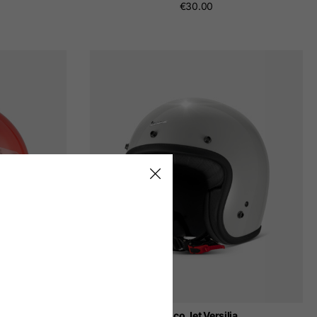
€30.00
mi-Jet 4.0
Casco Jet Versilia