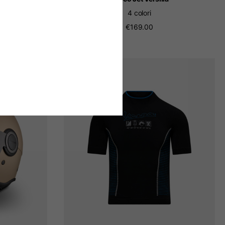
4 colori
€169.00