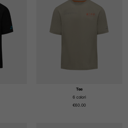
ità.
ggiornato.
Tee
6 colori
€60.00
 Bassi, Francia, Belgio
Spagnolo