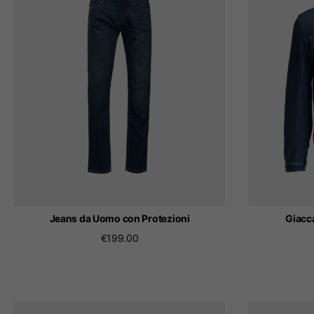
Il 
Cambiando
Jeans da Uomo con Protezioni
Giacc
€199.00
Italia
Inglese
Italiano