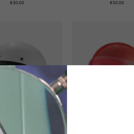
€30.00
€30.00
Casco Jet Versilia
(Vespa)RED Casco Visor De