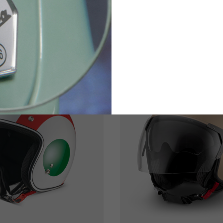
4 colori
€279.00
€169.00