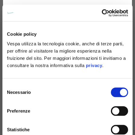
Tedesco
Spagnolo
Cookie policy
Olandese
Over denim pant
Over denim pant
Vespa utilizza la tecnologia cookie, anche di terze parti,
3 colori
3 colori
per offrire al visitatore la migliore esperienza nella
Francese
190,00 €
190,00 €
fruizione del sito. Per maggiori informazioni ti invitiamo a
consultare la nostra informativa sulla
privacy
.
Selezione
Necessario
del
consenso
Preferenze
Statistiche