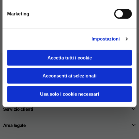
Over denim pant
Marketing
3 colori
190,00 €
Impostazioni
Accetta tutti i cookie
Acconsenti ai selezionati
Usa solo i cookie necessari
Servizio clienti
Area legale