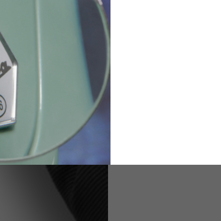
36
82
173-185
1
2
94-99
9