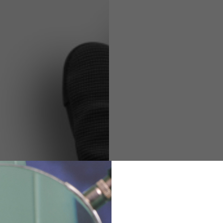
Caschi
o ammesse in base allo stile del capo.
M
L
XL
48
50-52
54
167-179
170-182
173-185
94-100
100-106
106-112