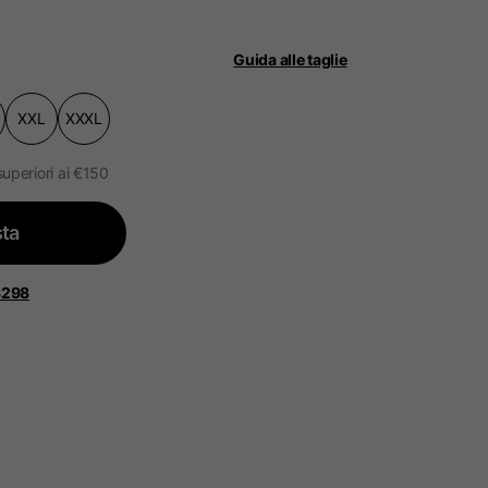
Guida alle taglie
ità.
ggiornato.
XXL
XXXL
 Bassi, Francia, Belgio
superiori ai €150
ta
Spagnolo
8298