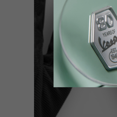
Jeans con protezioni
Taglia IT
34
Altezza
170-1
Vita
89-9
Guanti Tecnici