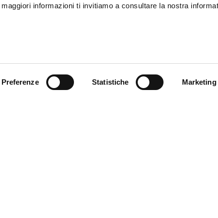
r maggiori informazioni ti invitiamo a consultare la nostra informat
16
17
36
37
26
27
Preferenze
Statistiche
Marketing
S
M
 essere leggeri e confortevoli,
65
67
 certificazione EN 13594:2015
la rete esterna protegge le
al materiale di cui è