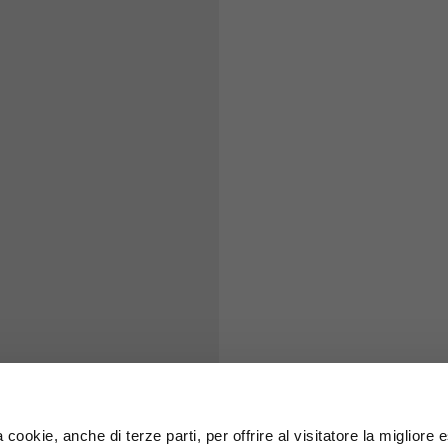
71
73
63
66
38
39
45
46
7,5
7,5
6,5
7
26
26,5
 cookie, anche di terze parti, per offrire al visitatore la migliore