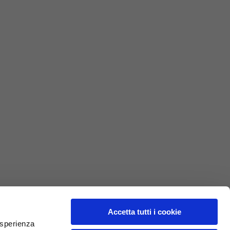
75
77
69
72
40
41
47
48
7,5
7,5
7,5
8
27
27,5
Accetta tutti i cookie
 esperienza