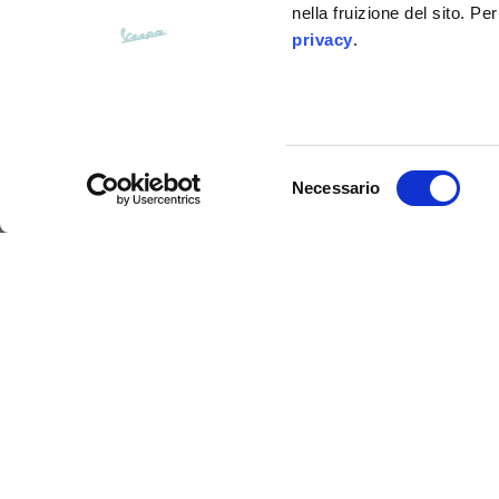
Apertura tasche fianchi
nella fruizione del sito. Pe
15
(senza zip)
privacy
.
Apertura cappuccio
35
Larghezza cappuccio
25
Selezione
Necessario
del
consenso
Guanti tecnici DEC
Felpe
Taglie
XS
Descrizione
I guanti tecnici Vespa DEC sono stati progettati per
Lunghezza dal centro schiena
63
offrendo al contempo un'eccellente sicurezza e la
CE di livello 1. Il guscio anti-shock nascosto sotto 
nocche mantenendo alto il livello di comfort, grazie 