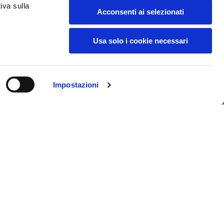
iva sulla
18
19
Acconsenti ai selezionati
Usa solo i cookie necessari
38
39
28
29
Impostazioni
69,00 €
Acquista
L
XL
69
71