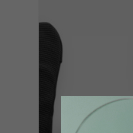
Abbigliamento tecnico
La tabella vale come riferimento indicativo. Tolleranze son
Giacche tecniche
Taglia INT
S
Taglia IT
46
Altezza
164-176
Petto
88-94