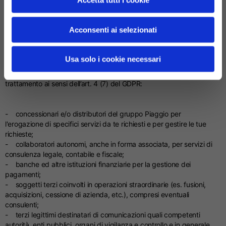
Accetta tutti i cookie
sottoposto a
richiamo.
Acconsenti ai selezionati
D. A chi comunichiamo i tuoi dati?
Usa solo i cookie necessari
Nei limiti delle finalità sopra indicate, i tuoi dati personali possono
essere comunicati alle seguenti categorie di soggetti quali titolari del
trattamento ai sensi dell’art. 4 (7) del GDPR:
- concessionari e/o distributori del gruppo Piaggio per
l'erogazione di specifici servizi da te richiesti e per gestire le tue
richieste;
- collaboratori autonomi, anche in forma associata, per servizi di
consulenza legale, contabile e fiscale;
- banche ed altre istituzioni finanziarie per la gestione dei
pagamenti;
- soggetti terzi coinvolti in operazioni straordinarie (es. fusioni,
acquisizioni, cessione di azienda, etc.), compresi eventuali
consulenti;
- terzi legittimi destinatari di comunicazioni quali competenti
autorità, enti pubblici, organi di vigilanza e controllo e in generale