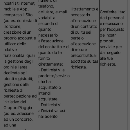
numero di
nostri siti internet,
telefono,
mobile e App,
Il trattamento è
cellulare, e-mail,
Conferire i tuoi
compreso il Sito
necessario
variabili a
dati personali
(ad es. richiesta di
all'esecuzione
seconda di
è necessario
iscrizione,
di un contratto
quanto
per l'acquisto
creazione di un
di cui tu sei
necessario
dei nostri
proprio account e
parte o
all'esecuzione
prodotti,
utilizzo delle
all'esecuzione
del contratto e di
servizi e per
relative
di misure
quanto da te
dar seguito
funzionalità, quali
precontrattuali
fornito
alle tue
la gestione degli
adottate su tua
direttamente;
richieste.
ordini e l'area
richiesta.
- Dati relativi al
dedicata agli
prodotto/servizio
utenti registrati);
che hai
gestione della
acquistato o
richiesta di
intendi
partecipazione ad
acquistare;
iniziative del
- Dati relativi
Gruppo Piaggio
all'iniziativa cui
(ad es. adesione
hai aderito.
ad un concorso,
ad una