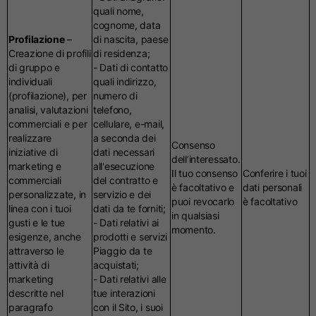
quali nome,
cognome, data
Profilazione
–
di nascita, paese
Creazione di profili
di residenza;
di gruppo e
- Dati di contatto
individuali
quali indirizzo,
(profilazione), per
numero di
analisi, valutazioni
telefono,
commerciali e per
cellulare, e-mail,
realizzare
a seconda dei
Consenso
iniziative di
dati necessari
dell’interessato.
marketing e
all'esecuzione
Il tuo consenso
Conferire i tuoi
commerciali
del contratto e
è facoltativo e
dati personali
personalizzate, in
servizio e dei
puoi revocarlo
è facoltativo
linea con i tuoi
dati da te forniti;
in qualsiasi
gusti e le tue
- Dati relativi ai
momento.
esigenze, anche
prodotti e servizi
attraverso le
Piaggio da te
attività di
acquistati;
marketing
- Dati relativi alle
descritte nel
tue interazioni
paragrafo
con il Sito, i suoi