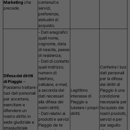
Marketing
che
contenuti e
precede.
servizi,
preferenze,
abitudini di
acquisto.
- Dati anagrafici
quali nome,
cognome, data
di nascita, paese
di residenza;
- Dati di contatto
quali indirizzo,
Conferire i tuoi
numero di
dati personali
Difesa dei diritti
telefono,
per la difesa
di Piaggio
–
cellulare, e-mail,
dei diritti di
Possiamo trattare i
a seconda dei
Legittimo
Piaggio è una
tuoi dati personali
dati necessari
interesse di
condizione
per accertare,
alla difesa dei
Piaggio a
necessaria per
esercitare e
nostri diritti;
tutelare i propri
l'acquisto dei
difendere un
- Dati relativi ai
diritti.
nostri prodotti,
nostro diritto in
prodotti e servizi
servizi e per
sede giudiziale e
Piaggio da te
dar seguito
stragiudiziale