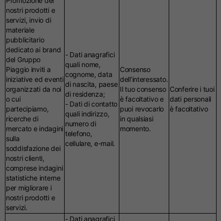
Promozione dei
nostri prodotti e
servizi, invio di
materiale
pubblicitario
dedicato ai brand
- Dati anagrafici
del Gruppo
quali nome,
Piaggio inviti a
Consenso
cognome, data
iniziative ed eventi
dell’interessato.
di nascita, paese
organizzati da noi
Il tuo consenso
Conferire i tuoi
di residenza;
o cui
è facoltativo e
dati personali
- Dati di contatto
partecipiamo,
puoi revocarlo
è facoltativo
quali indirizzo,
ricerche di
in qualsiasi
numero di
mercato e indagini
momento.
telefono,
sulla
cellulare, e-mail.
soddisfazione dei
nostri clienti,
comprese indagini
statistiche interne
per migliorare i
nostri prodotti e
servizi.
- Dati anagrafici