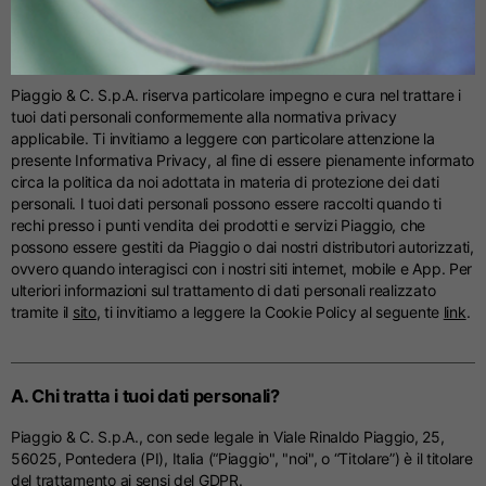
Tedesco
INFORMATIVA PRIVACY ai sensi degli
articoli 13 e 14 del Regolamento (UE)
2016/679 (“GDPR”)
Spagnolo
Piaggio & C. S.p.A. riserva particolare impegno e cura nel trattare i
tuoi dati personali conformemente alla normativa privacy
Olandese
applicabile. Ti invitiamo a leggere con particolare attenzione la
presente Informativa Privacy, al fine di essere pienamente informato
circa la politica da noi adottata in materia di protezione dei dati
Francese
personali. I tuoi dati personali possono essere raccolti quando ti
rechi presso i punti vendita dei prodotti e servizi Piaggio, che
possono essere gestiti da Piaggio o dai nostri distributori autorizzati,
ovvero quando interagisci con i nostri siti internet, mobile e App. Per
ulteriori informazioni sul trattamento di dati personali realizzato
tramite il
sito
, ti invitiamo a leggere la Cookie Policy al seguente
link
.
A. Chi tratta i tuoi dati personali?
Piaggio & C. S.p.A., con sede legale in Viale Rinaldo Piaggio, 25,
56025, Pontedera (PI), Italia (“Piaggio", "noi", o “Titolare”) è il titolare
del trattamento ai sensi del GDPR.