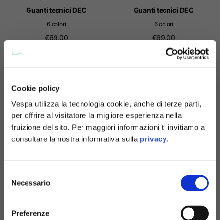
Guanti tecnici DEC
Guanti tecnici DEC
6 colori
6 colori
€69.00
€69.00
NOVITA'
Cookie policy
Vespa utilizza la tecnologia cookie, anche di terze parti,
per offrire al visitatore la migliore esperienza nella
fruizione del sito. Per maggiori informazioni ti invitiamo a
consultare la nostra informativa sulla
privacy
.
Selezione
Guanti tecnici DEC
Technical gloves Vespa Officina
Necessario
del
8
6 colori
consenso
€69.00
€69.00
Preferenze