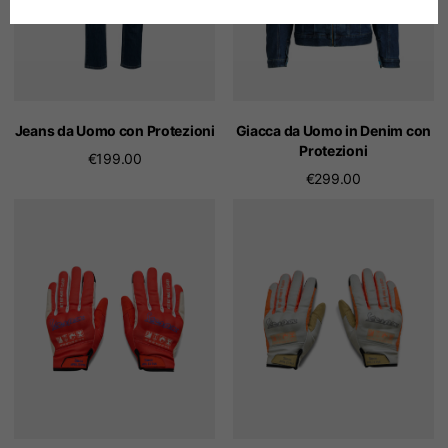
Tedesco
Spagnolo
Olandese
Jeans da Uomo con Protezioni
Giacca da Uomo in Denim con
Protezioni
€199.00
€299.00
Francese