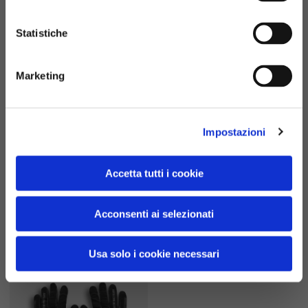
Statistiche
Marketing
Impostazioni
Accetta tutti i cookie
Guanti tecnici DEC
Guanti tecnici DEC
6 colori
6 colori
Acconsenti ai selezionati
€69.00
€69.00
Usa solo i cookie necessari