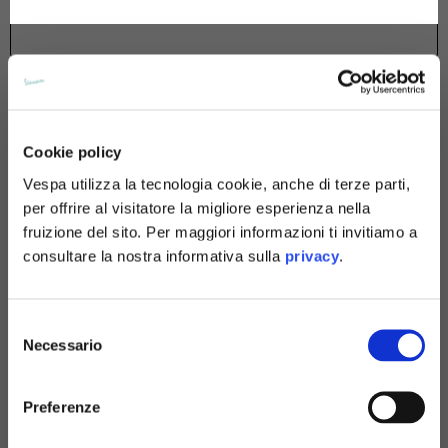
Tedesco
Spagnolo
Olandese
Procedi
Cookie policy
Francese
Vespa utilizza la tecnologia cookie, anche di terze parti,
per offrire al visitatore la migliore esperienza nella
fruizione del sito. Per maggiori informazioni ti invitiamo a
consultare la nostra informativa sulla
privacy
.
HAI BISOGNO DI AIUTO?
Selezione
Necessario
del
consenso
800 818298
Preferenze
da Lunedì a Venerdì, dalle 9:00 alle 18:00