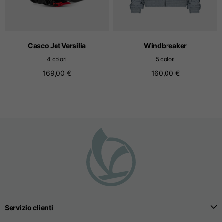
T-shirts senza cuciture
Casco Jet Versilia
Windbreaker
Taglie
S
M
L
4 colori
5 colori
169,00 €
160,00 €
Lunghezza anteriore
dal punto più alto della
52
55
57
spalla
1/2 larghezza petto
33
39
41
Larghezza apertura
32
38
40
inferirore body
Larghezza delle spalle
32,5
39
40,5
Servizio clienti