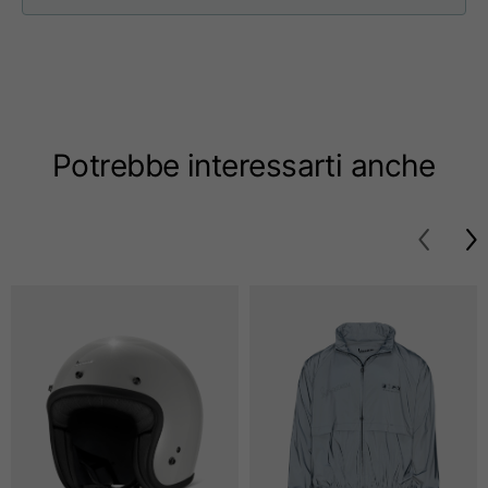
Taglie
XS
S
M
Lunghezza dal centro
63
65
67
schiena
Potrebbe interessarti anche
Petto
52
54
56
Fondo
49
51
53
Da spalla a spalla
41
43
45
Lunghezza manica
25
26
27