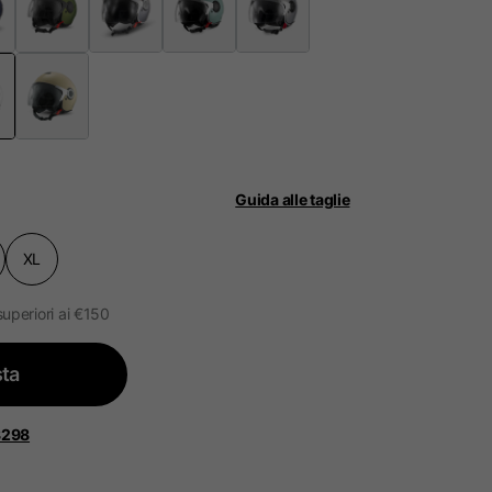
ità.
ggiornato.
Guida alle taglie
XL
 Bassi, Francia, Belgio
superiori ai €150
Spagnolo
ta
8298