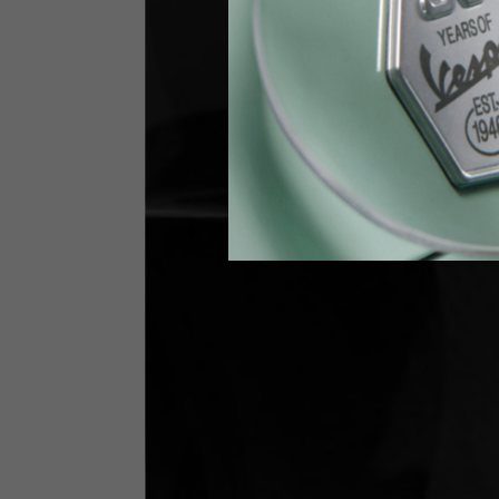
Vita
89-9
Guanti Tecnici
US
S
EU
7
Circonferenza nocche
20-21.4