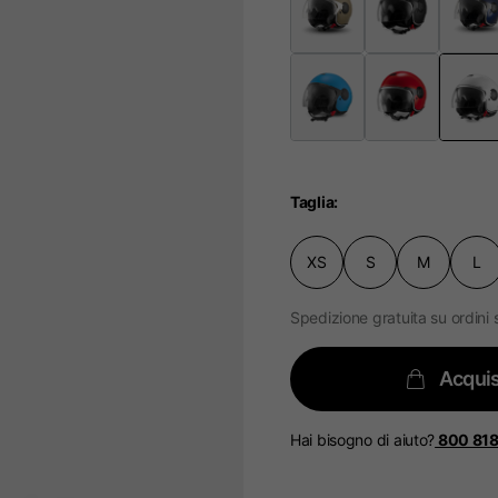
Seleziona la tua località
catalogo e i servizi disponibili possono variare in base alla local
 località il contenuto del carrello e della tua wishlist verrà a
Taglia
XS
S
M
L
Spagna, Germania, Paesi
Spedizione gratuita su ordini 
Inglese
Tedesco
Acquis
Olandese
Francese
Hai bisogno di aiuto?
800 81