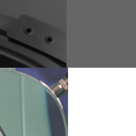
M
L
XL
48
50-52
54
167-179
170-182
173-185
94-100
100-106
106-112
36
82
173-185
1