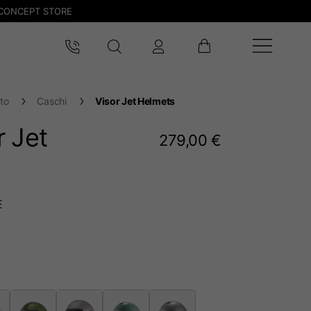
CONCEPT STORE
to
Caschi
Visor Jet Helmets
r Jet
279,00 €
E