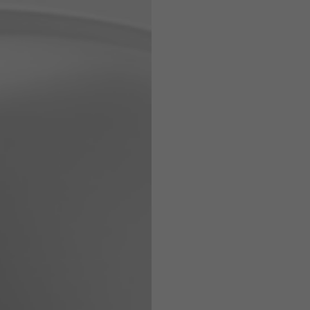
Caschi
o ammesse in base allo stile del capo.