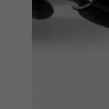
Altezza collo
7,5
Spessore collo
6
Larghezza collo
25,5
Apertura tasche fianchi
15
(senza zip)
Apertura cappuccio
35
Larghezza cappuccio
25