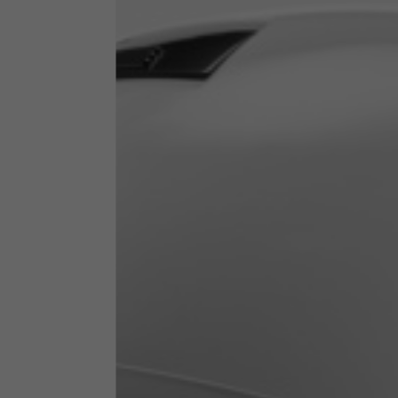
Abbigliamento tecnico
La tabella vale come riferimento indicativo. Tolleranze son
Giacche tecniche