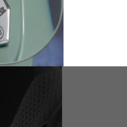
2
94-99
9
M
L
XL
8
9
9.5
21.4-22
22.2-23
23.0-23.8