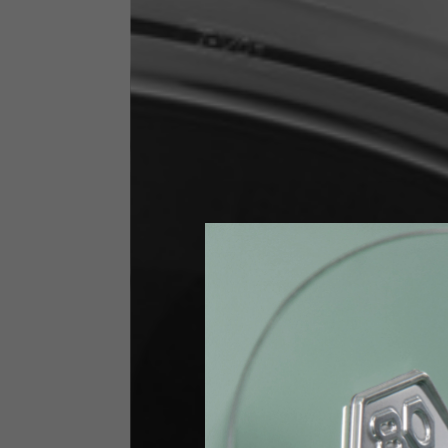
Taglia INT
S
Taglia IT
46
Altezza
164-176
Petto
88-94
Jeans con protezioni
Taglia IT
34
Altezza
170-1