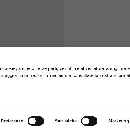
S
M
65
67
58
60
 cookie, anche di terze parti, per offrire al visitatore la migliore
r maggiori informazioni ti invitiamo a consultare la nostra informat
66
68
36,5
37
26,5
27
Preferenze
Statistiche
Marketing