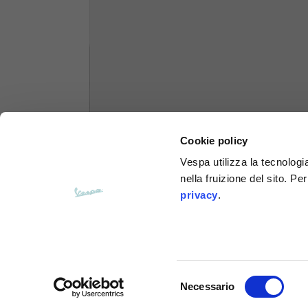
Felpe
Taglie
XS
Lunghezza dal centro schiena
63
Cookie policy
Petto
56
Vespa utilizza la tecnologia
nella fruizione del sito. Pe
Da spalla a spalla
64
privacy
.
Lunghezza cappuccio
36
Larghezza cappuccio
26
Selezione
Necessario
del