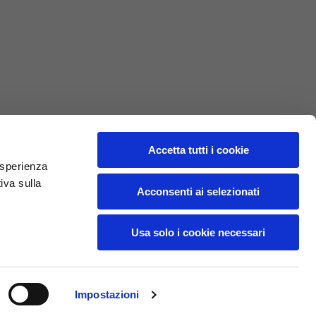
L
XL
69
71
62
64
Accetta tutti i cookie
 esperienza
iva sulla
70
72
Acconsenti ai selezionati
37,5
38
Usa solo i cookie necessari
27,5
28
Impostazioni