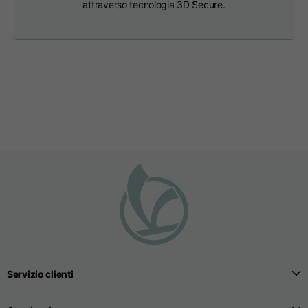
attraverso tecnologia 3D Secure.
Taglie
XS
S
M
Lunghezza dal centro
63
65
67
schiena
Petto
52
54
56
Fondo
49
51
53
Da spalla a spalla
41
43
45
Lunghezza manica
25
26
27
Servizio clienti