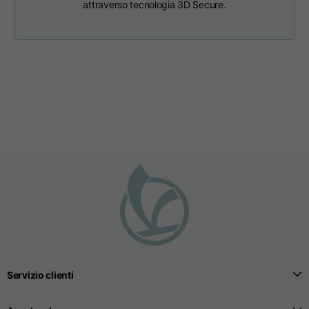
attraverso tecnologia 3D Secure.
Taglie
XS
S
M
Lunghezza dal centro
63
65
67
schiena
Petto
52
54
56
Fondo
49
51
53
Da spalla a spalla
41
43
45
Lunghezza manica
25
26
27
Servizio clienti