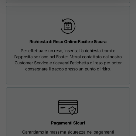
63
65
67
schiena
Le spese di spedizione sono gratuite per ordini superiori a €150.
Petto
56
58
60
Da spalla a spalla
64
66
68
Richiesta di Reso Online Facile e Sicura
Per effettuare un reso, inserisci la richiesta tramite
l'apposita sezione nel Footer. Verrai contattato dal nostro
Lunghezza cappuccio
36
36,5
37
Customer Service e riceverai l'etichetta di reso per poter
consegnare il pacco presso un punto di ritiro.
Larghezza cappuccio
26
26,5
27
Fondo a coste
46
48
50
Pagamenti Sicuri
Garantiamo la massima sicurezza nei pagamenti
T-shirts