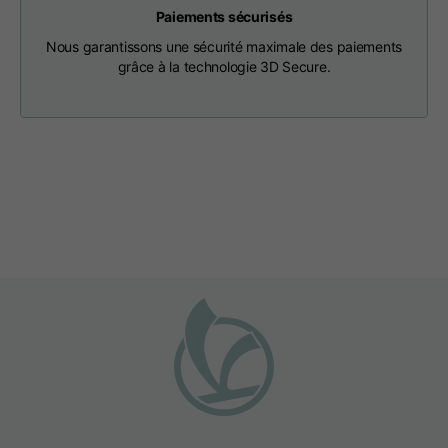
Paiements sécurisés
Nous garantissons une sécurité maximale des paiements
T-shirts
grâce à la technologie 3D Secure.
Tailles
XS
S
M
Longueur à partir du
63
65
67
centre du dos
Coffre
52
54
56
Le fond
49
51
53
D'une épaule à l'autre
41
43
45
Longueur des
25
26
27