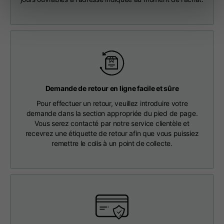
Longueur à partir du
63
65
67
centre du dos
Coffre
56
58
60
D'une épaule à l'autre
64
66
68
Demande de retour en ligne facile et sûre
Pour effectuer un retour, veuillez introduire votre
demande dans la section appropriée du pied de page.
Longueur du
36
36,5
37
Vous serez contacté par notre service clientèle et
capuchon
recevrez une étiquette de retour afin que vous puissiez
remettre le colis à un point de collecte.
Largeur du capuchon
26
26,5
27
Fond côtelé
46
48
50