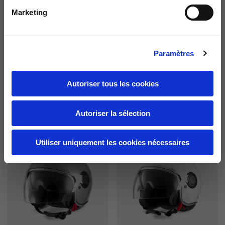
Marketing
Paramètres
Autoriser tous les cookies
Casque Visor Jet Argentario
Casque Visor Jet Argentario
11 couleurs
11 couleurs
Autoriser la sélection
279,00 €
279,00 €
Utiliser uniquement les cookies nécessaires