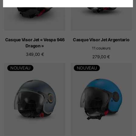
Allemand
Espagnol
Néerlandais
Casque Visor Jet « Vespa 946
Casque Visor Jet Argentario
Dragon »
11 couleurs
349,00 €
Français
279,00 €
NOUVEAU
NOUVEAU