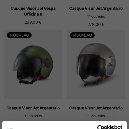
Casque Visor Jet Vespa
Casque Visor Jet Argentario
Officina 8
11 couleurs
299,00 €
279,00 €
NOUVEAU
NOUVEAU
Casque Visor Jet Argentario
Casque Visor Jet Argentario
11 couleurs
11 couleurs
279,00 €
279,00 €