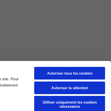
L
XL
69
71
Autoriser tous les cookies
u site. Pour
62
64
 traitement
Autoriser la sélection
70
72
Utiliser uniquement les cookies
nécessaires
37,5
38