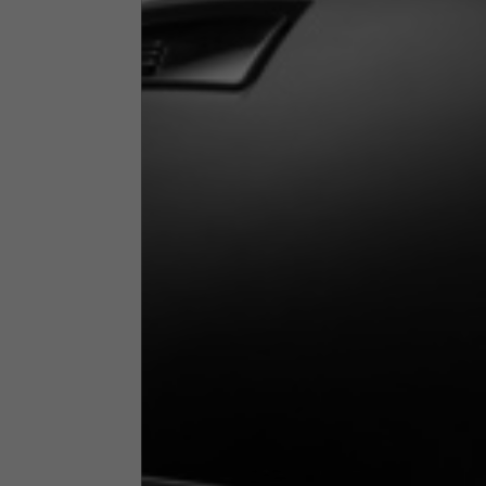
Vêtements Techniques
Les tableaux ci-dessous servent de référence indicative. 
Vestes techniques