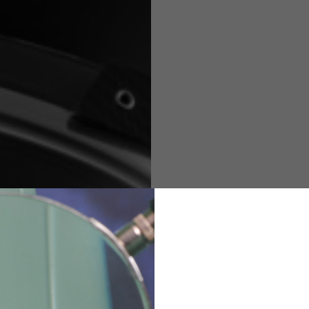
M
L
XL
48
50-52
54
167-179
170-182
173-185
94-100
100-106
106-112
36