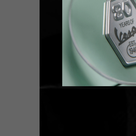
Stature
170-1
Taille
89-9
Gants techniques
US
S
EU
7
Circonférence
20-21.4
articulations