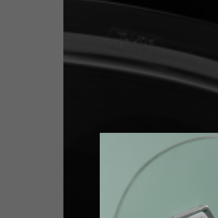
Tailles INT
S
Tailles IT
46
Stature
164-176
Poitrine
88-94
Jeans avec protections
Tailles IT
34