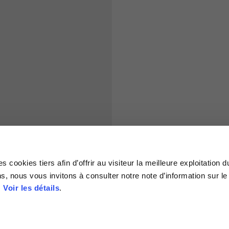
S
M
65
67
 cookies tiers afin d’offrir au visiteur la meilleure exploitation d
58
60
s, nous vous invitons à consulter notre note d’information sur le
.
Voir les détails
.
66
68
36,5
37