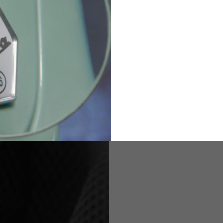
82
173-185
1
2
94-99
9
M
L
XL
8
9
9.5
21.4-22
22.2-23
23.0-23.8