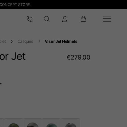
CONCEPT STORE
let
Casques
Visor Jet Helmets
or Jet
€279.00
E