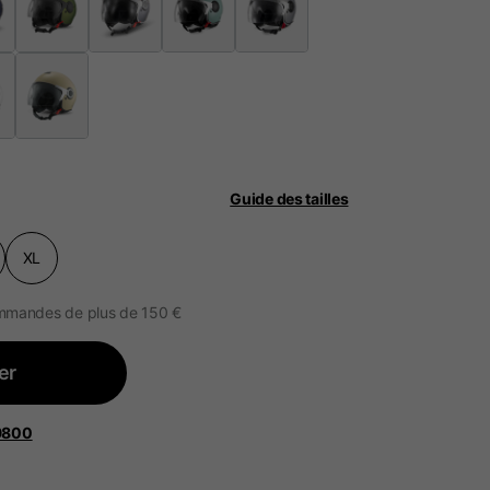
lle.
Guide des tailles
its sera mis à jour.
XL
lands, France, Belgium
commandes de plus de 150 €
Espagnol
er
9800