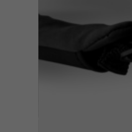
Bras arrière
44
Hauteur du col
7,5
Epaisseur du col
6
Largeur du col
25,5
Ouverture des poches sur les
hanches (sans fermeture
15
éclair)
Hauteur du capot
35
Largeur du capot
25