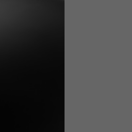
Casques
Des tolérances sont admises en fonction du style du vêtement.