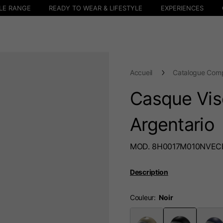
LE RANGE
READY TO WEAR & LIFESTYLE
EXPERIENCES
Accueil
Catalogue Comp
Casque Vis
Argentario
MOD. 8H0017M010NVEC
Description
Couleur