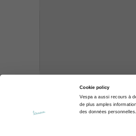
Sweats à capuche
Tailles
XS
Longueur à partir du centre
63
du dos
Cookie policy
Vespa
a aussi recours à des
Coffre
56
de plus amples information
des données personnelles
D'une épaule à l'autre
64
Longueur du capuchon
36