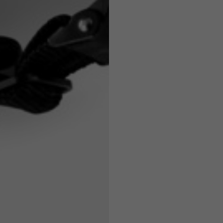
45
46
7,5
7,5
6,5
7
26
26,5
16
17
36
37
26
27