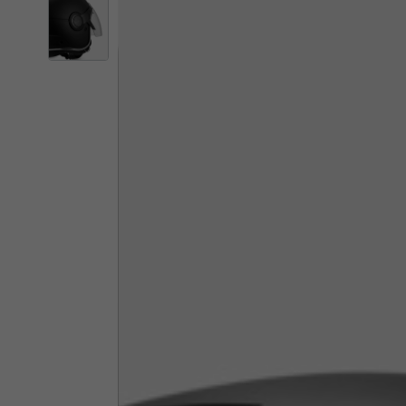
Le 
En changeant d'empl
Italy
Anglais
Italien