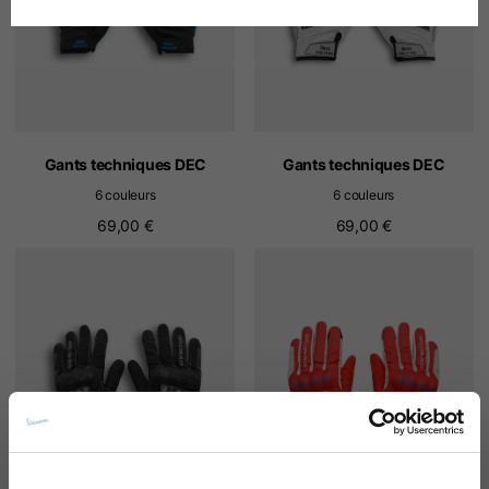
Allemand
Espagnol
Néerlandais
Gants techniques DEC
Gants techniques DEC
6 couleurs
6 couleurs
Français
69,00 €
69,00 €