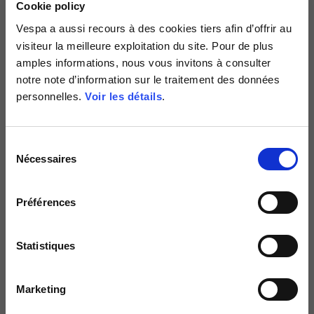
Cookie policy
Vespa
a aussi recours à des cookies tiers afin d’offrir au
Gants techniques DEC
Gants techniques DEC
visiteur la meilleure exploitation du site. Pour de plus
6 couleurs
6 couleurs
amples informations, nous vous invitons à consulter
69,00 €
69,00 €
notre note d’information sur le traitement des données
personnelles.
Voir les détails
.
NOUVEAU
Sélection
Nécessaires
du
consentement
Préférences
Statistiques
Gants techniques DEC
Technical gloves Vespa Officina
Marketing
8
6 couleurs
69,00 €