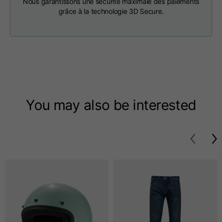
Nous garantissons une sécurité maximale des paiements
grâce à la technologie 3D Secure.
T-shirts
Tailles
XS
S
M
Longueur à partir du
63
65
67
centre du dos
You may also be interested
Coffre
52
54
56
Le fond
49
51
53
D'une épaule à l'autre
41
43
45
Longueur des
25
26
27