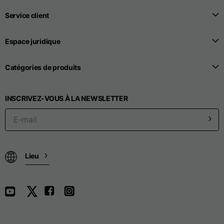
Service client
Largeur des épaules
32,5
39
40,5
Espace juridique
Largeur du manche
44,5
48
49,5
Catégories de produits
Hauteur du col
4
4
4
INSCRIVEZ-VOUS À LA NEWSLETTER
Longueur des
22,5
24
26
manches
Largeur de l'ouverture
11
13
14
Lieu
des manches
Pantalon