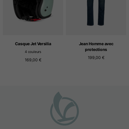
manches
T-shirts sans couture
Casque Jet Versilia
Jean Homme avec
protections
4 couleurs
Tailles
S
M
L
199,00 €
169,00 €
Longueur du front à
partir du point le plus
52
55
57
haut de l'épaule
1/2 largeur de poitrine
33
39
41
Largeur de l'ouverture
32
38
40
du fond de caisse