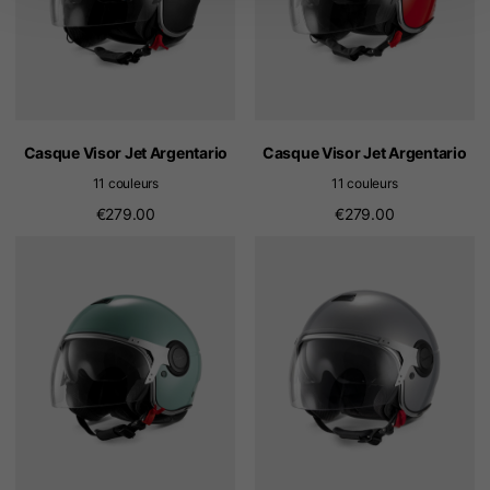
Casque Visor Jet Argentario
Casque Visor Jet Argentario
11 couleurs
11 couleurs
€279.00
€279.00