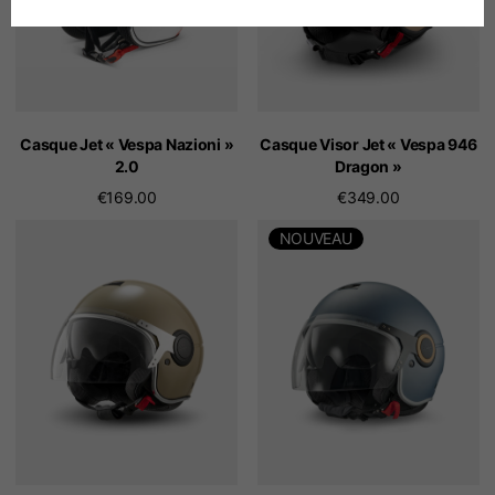
Allemand
Espagnol
Néerlandais
Casque Jet « Vespa Nazioni »
Casque Visor Jet « Vespa 946
2.0
Dragon »
€169.00
€349.00
Français
NOUVEAU