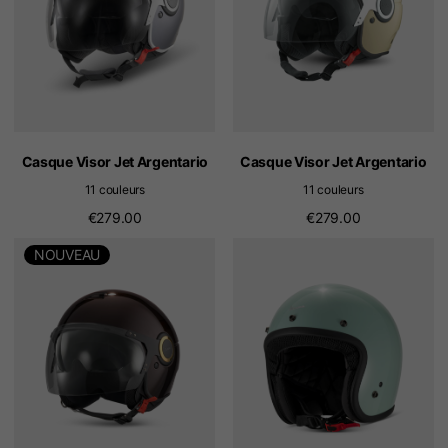
Casque Visor Jet Argentario
Casque Visor Jet Argentario
11 couleurs
11 couleurs
€279.00
€279.00
NOUVEAU