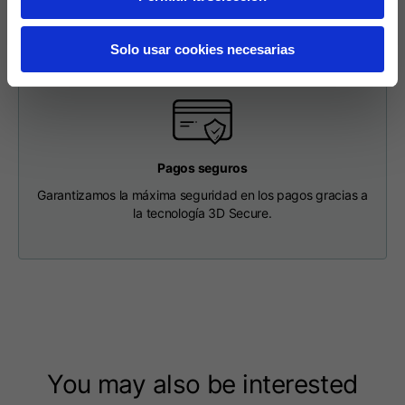
punto de recogida.
Longitud desde el
63
65
67
Solo usar cookies necesarias
centro de la espalda
Pecho
56
58
60
Hombro con hombro
64
66
68
Pagos seguros
Garantizamos la máxima seguridad en los pagos gracias a
la tecnología 3D Secure.
Longitud de la
36
36,5
37
capucha
Anchura de la tapa
26
26,5
27
Parte inferior
46
48
50
acanalada
You may also be interested