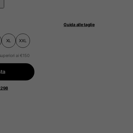
Guida alle taglie
XL
XXL
ità.
ggiornato.
superiori ai €150
ta
 Bassi, Francia, Belgio
8298
Spagnolo