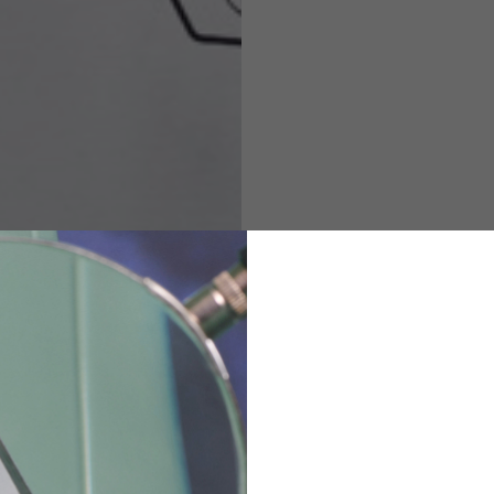
M
L
XL
48
50-52
54
167-179
170-182
173-185
94-100
100-106
106-112
36
82
173-185
1