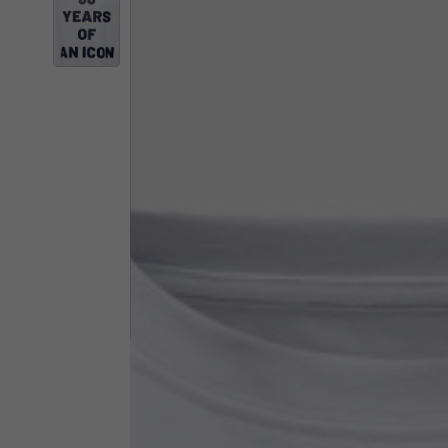
Il 
Cambiando
Italia
Inglese
Italiano