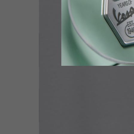
Vita
89-9
Guanti Tecnici
US
S
EU
7
Circonferenza nocche
20-21.4