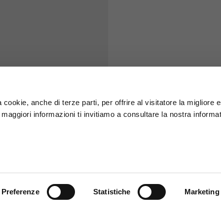
S
M
65
67
58
60
 cookie, anche di terze parti, per offrire al visitatore la migliore
r maggiori informazioni ti invitiamo a consultare la nostra informat
66
68
36,5
37
26,5
27
Preferenze
Statistiche
Marketing
48
50