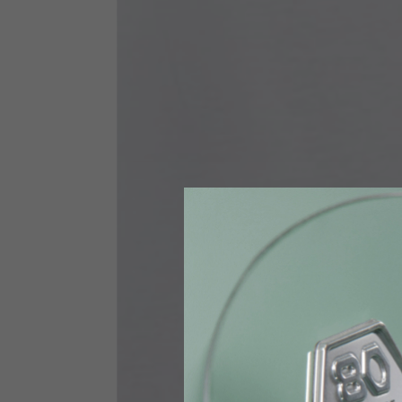
Taglia INT
S
Taglia IT
46
Altezza
164-176
Petto
88-94
Jeans con protezioni
Taglia IT
34
Altezza
170-1