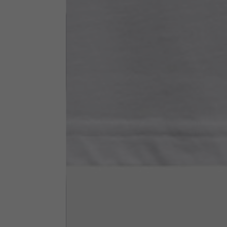
Altezza collo
7,5
Spessore collo
6
Larghezza collo
25,5
Apertura tasche fianchi
15
(senza zip)
Apertura cappuccio
35
Larghezza cappuccio
25