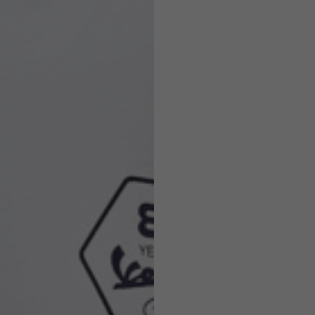
Caschi
o ammesse in base allo stile del capo.