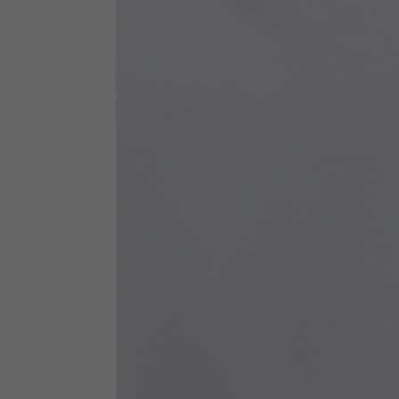
Abbigliamento tecnico
La tabella vale come riferimento indicativo. Tolleranze son
Giacche tecniche