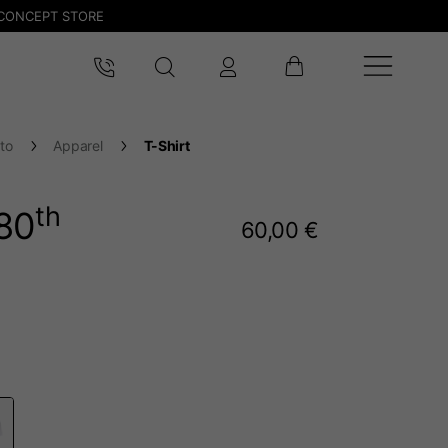
CONCEPT STORE
to
Apparel
T-Shirt
th
80
60,00 €