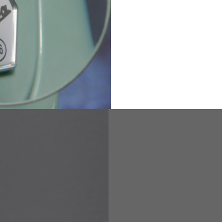
2
94-99
9
M
L
XL
8
9
9.5
21.4-22
22.2-23
23.0-23.8