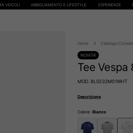
A VEICOLI
ABBIGLIAMENTO E LIFESTYLE
ESPERIENZE
Home
Catalogo Comple
NOVITA'
Tee Vespa 
MOD. 8L0232M01WHT
Descrizione
Colore