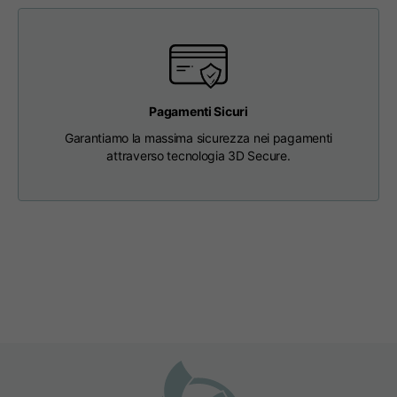
63
65
67
schiena
Petto
56
58
60
Pagamenti Sicuri
Da spalla a spalla
64
66
68
Garantiamo la massima sicurezza nei pagamenti
attraverso tecnologia 3D Secure.
Lunghezza cappuccio
36
36,5
37
Larghezza cappuccio
26
26,5
27
Fondo a coste
46
48
50
T-shirts