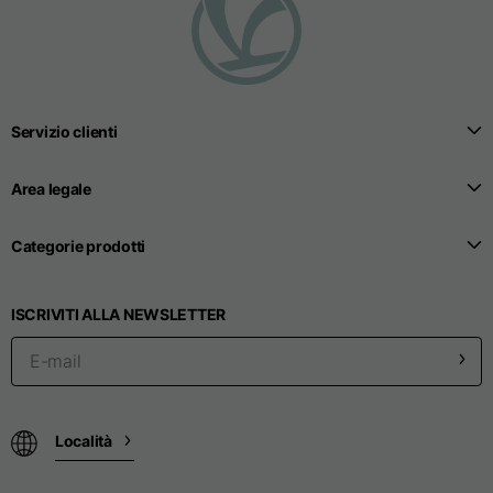
Taglie
XS
S
M
Lunghezza dal centro
Servizio clienti
63
65
67
schiena
Area legale
Petto
52
54
56
Categorie prodotti
Fondo
49
51
53
ISCRIVITI ALLA NEWSLETTER
Da spalla a spalla
41
43
45
Lunghezza manica
25
26
27
Località