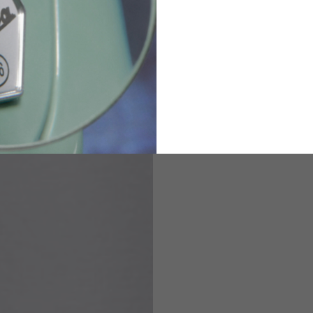
2
94-99
9
M
L
XL
8
9
9.5
21.4-22
22.2-23
23.0-23.8