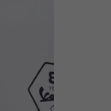
Caschi
o ammesse in base allo stile del capo.