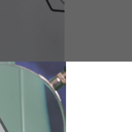
M
L
XL
48
50-52
54
167-179
170-182
173-185
94-100
100-106
106-112
36
82
173-185
1