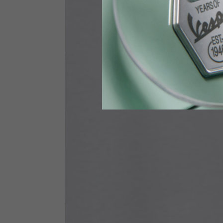
Vita
89-9
Guanti Tecnici
US
S
EU
7
Circonferenza nocche
20-21.4