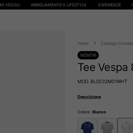
A VEICOLI
ABBIGLIAMENTO E LIFESTYLE
ESPERIENZE
Home
Catalogo Comple
NOVITA'
Tee Vespa 
MOD. 8L0232M01WHT
Descrizione
Colore