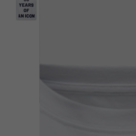
Il 
Cambiando
Italia
Inglese
Italiano