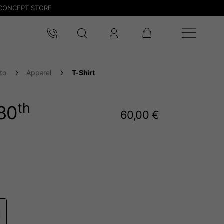
CONCEPT STORE
to
Apparel
T-Shirt
th
80
60,00 €