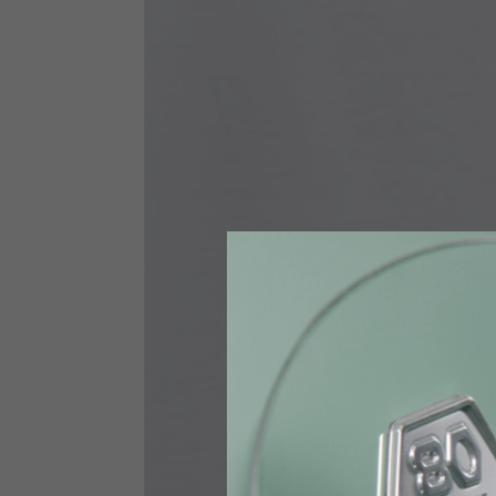
Taglia INT
S
Taglia IT
46
Altezza
164-176
Petto
88-94
Jeans con protezioni
Taglia IT
34
Altezza
170-1