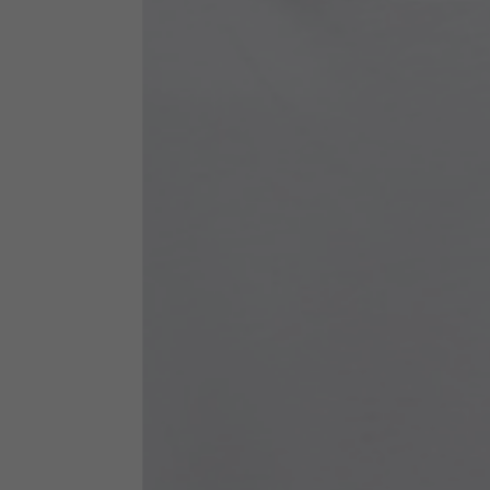
Abbigliamento tecnico
La tabella vale come riferimento indicativo. Tolleranze son
Giacche tecniche