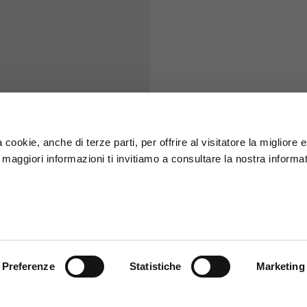
S
M
65
67
58
60
 cookie, anche di terze parti, per offrire al visitatore la migliore
r maggiori informazioni ti invitiamo a consultare la nostra informat
66
68
36,5
37
26,5
27
Preferenze
Statistiche
Marketing
48
50