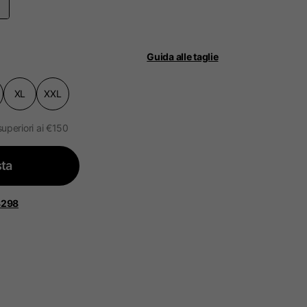
Guida alle taglie
XL
XXL
ità.
ggiornato.
superiori ai €150
ta
 Bassi, Francia, Belgio
8298
Spagnolo