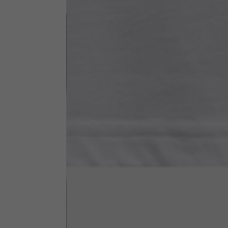
Altezza collo
7,5
Spessore collo
6
Larghezza collo
25,5
Apertura tasche fianchi
15
(senza zip)
Apertura cappuccio
35
Larghezza cappuccio
25