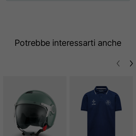
Taglie
XS
S
M
Lunghezza dal centro
63
65
67
schiena
Potrebbe interessarti anche
Petto
52
54
56
Fondo
49
51
53
Da spalla a spalla
41
43
45
Lunghezza manica
25
26
27