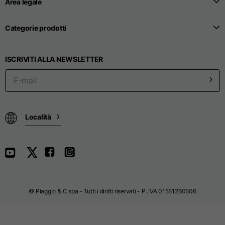
Area legale
Larghezza collo
44,5
48
49,5
Categorie prodotti
Altezza collo
4
4
4
ISCRIVITI ALLA NEWSLETTER
Lunghezza della
22,5
24
26
manica
Larghezza apertura
11
13
14
Località
maniche
Pantaloni
© Piaggio & C spa - Tutti i diritti riservati - P. IVA 01551260506
Taglie
XS
S
M