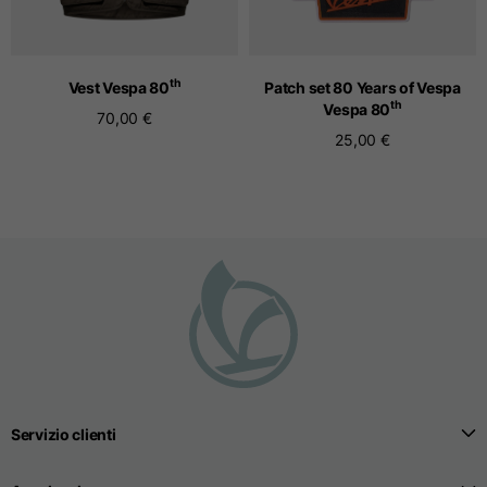
T-shirts senza cuciture
th
Vest Vespa 80
Patch set 80 Years of Vespa
th
Vespa 80
Taglie
S
M
L
70,00 €
25,00 €
Lunghezza anteriore
dal punto più alto della
52
55
57
spalla
1/2 larghezza petto
33
39
41
Larghezza apertura
32
38
40
inferirore body
Servizio clienti
Larghezza delle spalle
32,5
39
40,5