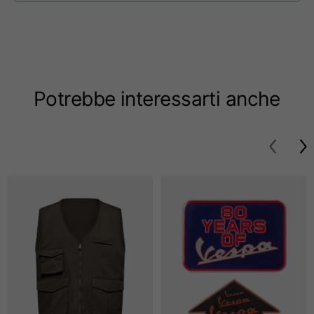
Taglie
XS
S
M
Lunghezza dal centro
63
65
67
schiena
Potrebbe interessarti anche
Petto
52
54
56
Fondo
49
51
53
Da spalla a spalla
41
43
45
Lunghezza manica
25
26
27