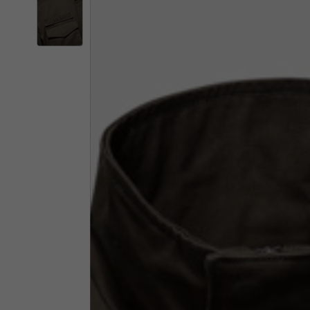
Il 
Cambiando
Italia
Inglese
Italiano