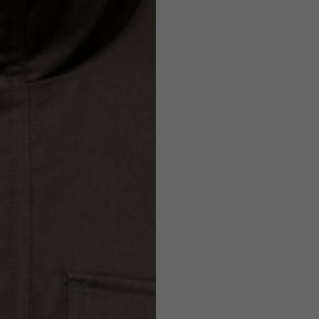
Caschi
o ammesse in base allo stile del capo.