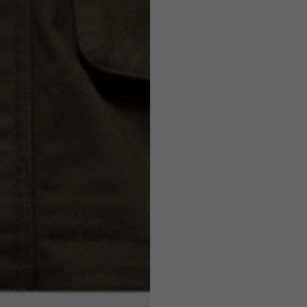
7,5
7,5
6,5
7
26
26,5
16
17
36
37
26
27