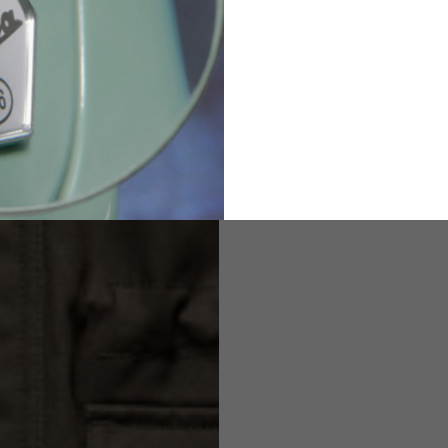
2
94-99
9
M
L
XL
8
9
9.5
21.4-22
22.2-23
23.0-23.8