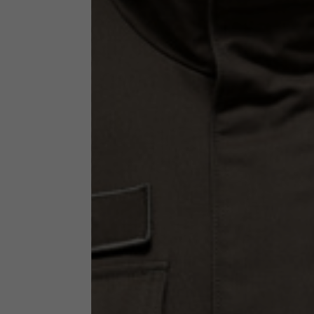
Abbigliamento tecnico
La tabella vale come riferimento indicativo. Tolleranze son
Giacche tecniche