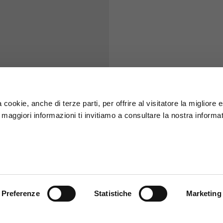
S
M
65
67
58
60
 cookie, anche di terze parti, per offrire al visitatore la migliore
r maggiori informazioni ti invitiamo a consultare la nostra informat
66
68
36,5
37
26,5
27
Preferenze
Statistiche
Marketing
48
50