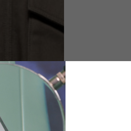
M
L
XL
48
50-52
54
167-179
170-182
173-185
94-100
100-106
106-112
36
82
173-185
1