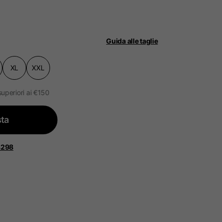
Guida alle taglie
XL
XXL
ità.
ggiornato.
superiori ai €150
ta
 Bassi, Francia, Belgio
8298
Spagnolo