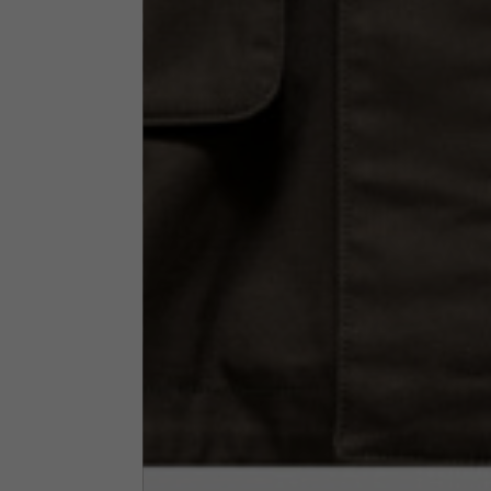
Altezza collo
7,5
Spessore collo
6
Larghezza collo
25,5
Apertura tasche fianchi
15
(senza zip)
Apertura cappuccio
35
Larghezza cappuccio
25