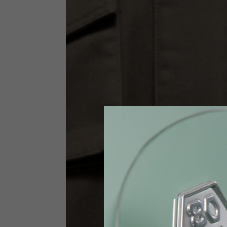
Taglia INT
S
Taglia IT
46
Altezza
164-176
Petto
88-94
Jeans con protezioni
Taglia IT
34
Altezza
170-1