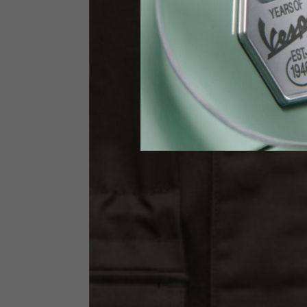
Vita
89-9
Guanti Tecnici
US
S
EU
7
Circonferenza nocche
20-21.4