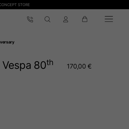
CONCEPT STORE
versary
th
t Vespa 80
170,00 €