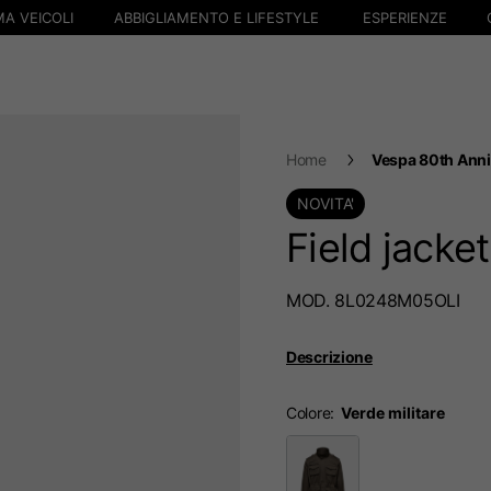
A VEICOLI
ABBIGLIAMENTO E LIFESTYLE
ESPERIENZE
Home
Vespa 80th Anni
NOVITA'
Field jacke
MOD. 8L0248M05OLI
Descrizione
Colore