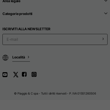
Area legale
Larghezza collo
44,5
48
49,5
Categorie prodotti
Altezza collo
4
4
4
ISCRIVITI ALLA NEWSLETTER
Lunghezza della
22,5
24
26
manica
Larghezza apertura
11
13
14
Località
maniche
Pantaloni
© Piaggio & C spa - Tutti i diritti riservati - P. IVA 01551260506
Taglie
XS
S
M