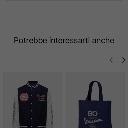
Taglie
XS
S
M
Lunghezza dal centro
63
65
67
schiena
Potrebbe interessarti anche
Petto
52
54
56
Fondo
49
51
53
Da spalla a spalla
41
43
45
Lunghezza manica
25
26
27