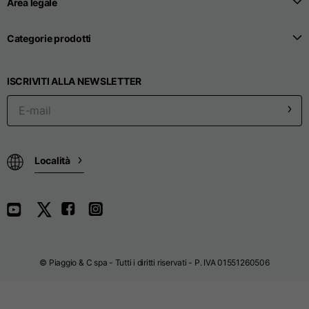
Area legale
Larghezza collo
44,5
48
49,5
Categorie prodotti
Altezza collo
4
4
4
ISCRIVITI ALLA NEWSLETTER
Lunghezza della
22,5
24
26
manica
Larghezza apertura
11
13
14
Località
maniche
Pantaloni
© Piaggio & C spa - Tutti i diritti riservati - P. IVA 01551260506
Taglie
XS
S
M