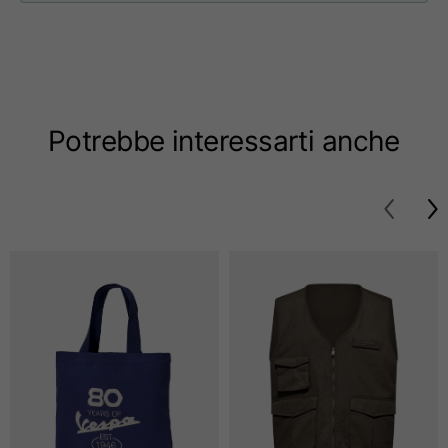
Taglie
XS
S
M
Lunghezza dal centro
63
65
67
schiena
Potrebbe interessarti anche
Petto
52
54
56
Fondo
49
51
53
Da spalla a spalla
41
43
45
Lunghezza manica
25
26
27