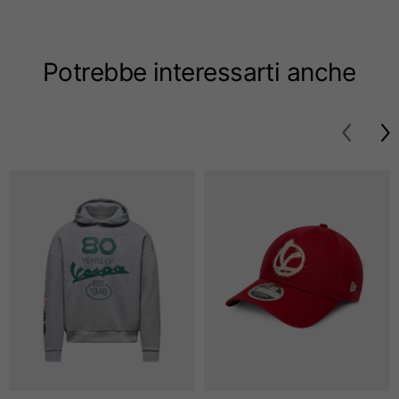
Taglie
XS
S
M
Potrebbe interessarti anche
Lunghezza dal centro
63
65
67
schiena
Petto
52
54
56
Fondo
49
51
53
Da spalla a spalla
41
43
45
Lunghezza manica
25
26
27