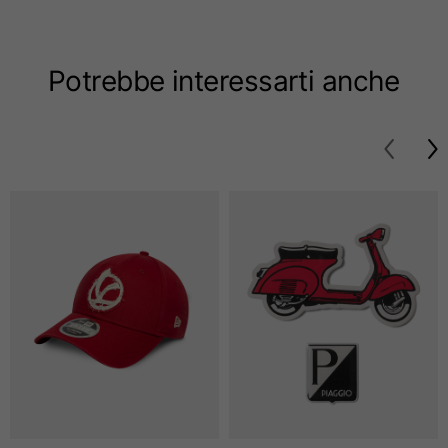
Taglie
XS
S
M
Potrebbe interessarti anche
Lunghezza dal centro
63
65
67
schiena
Petto
52
54
56
Fondo
49
51
53
Da spalla a spalla
41
43
45
Lunghezza manica
25
26
27