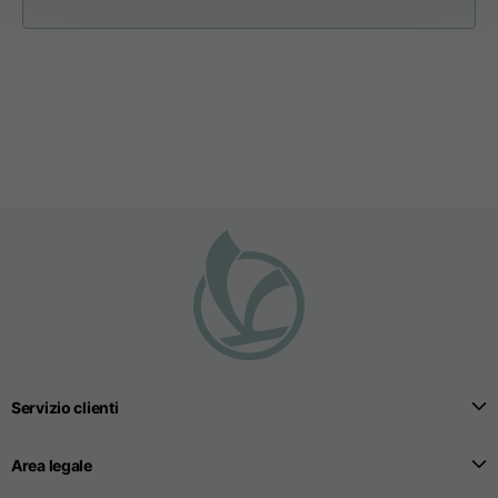
Apertura tasche
15
16
17
fianchi (senza zip)
Apertura cappuccio
35
36
37
Larghezza cappuccio
25
26
27
Felpe
Servizio clienti
Taglie
XS
S
M
Area legale
Lunghezza dal centro