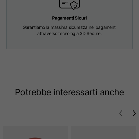
Taglie
XS
S
M
Pagamenti Sicuri
Garantiamo la massima sicurezza nei pagamenti
attraverso tecnologia 3D Secure.
Lunghezza dal centro
63
65
67
schiena
Petto
52
54
56
Fondo
49
51
53
Potrebbe interessarti anche
Da spalla a spalla
41
43
45
Lunghezza manica
25
26
27