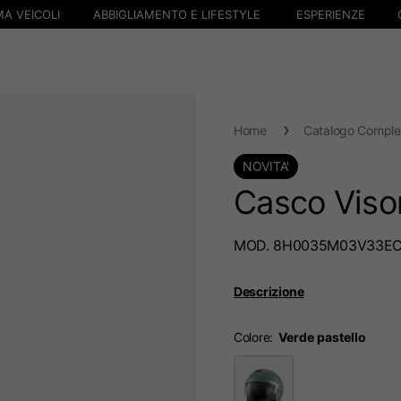
A VEICOLI
ABBIGLIAMENTO E LIFESTYLE
ESPERIENZE
Home
Catalogo Comple
NOVITA'
Casco Viso
MOD. 8H0035M03V33E
Descrizione
Colore