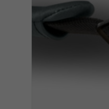
Altezza collo
7,5
Spessore collo
6
Larghezza collo
25,5
Apertura tasche fianchi
15
(senza zip)
Apertura cappuccio
35
Larghezza cappuccio
25