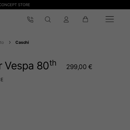
CONCEPT STORE
to
Caschi
th
r Vespa 80
299,00 €
CE