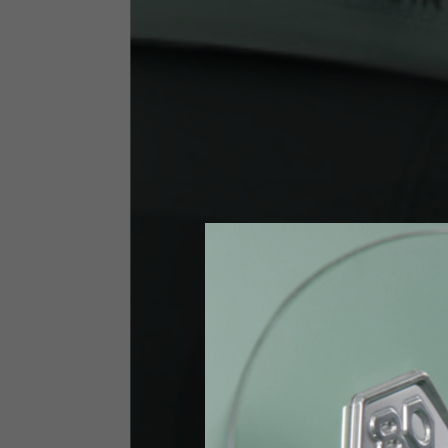
Taglia INT
S
Taglia IT
46
Altezza
164-176
Petto
88-94
Jeans con protezioni
Taglia IT
34
Altezza
170-1