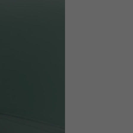
Caschi
o ammesse in base allo stile del capo.