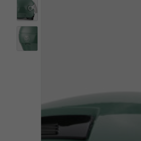
Il 
Cambiando
Italia
Inglese
Italiano