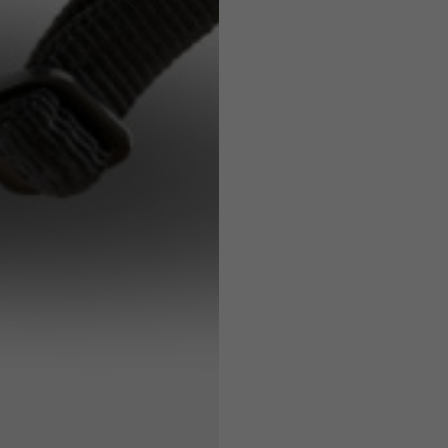
7,5
7,5
6,5
7
26
26,5
16
17
36
37
26
27