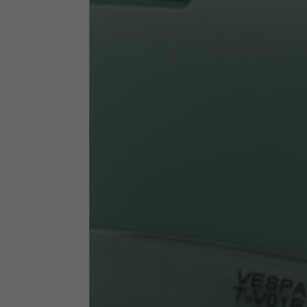
Abbigliamento tecnico
La tabella vale come riferimento indicativo. Tolleranze son
Giacche tecniche