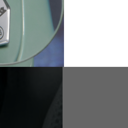
2
94-99
9
M
L
XL
8
9
9.5
21.4-22
22.2-23
23.0-23.8