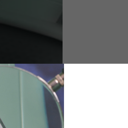
M
L
XL
48
50-52
54
167-179
170-182
173-185
94-100
100-106
106-112
36
82
173-185
1