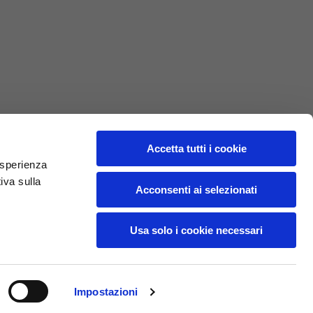
L
XL
69
71
62
64
Accetta tutti i cookie
 esperienza
iva sulla
70
72
Acconsenti ai selezionati
37,5
38
Usa solo i cookie necessari
27,5
28
Impostazioni