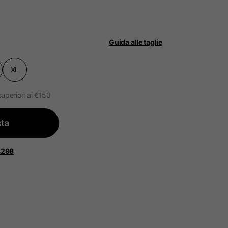
Guida alle taglie
XL
ità.
ggiornato.
superiori ai €150
ta
 Bassi, Francia, Belgio
8298
Spagnolo