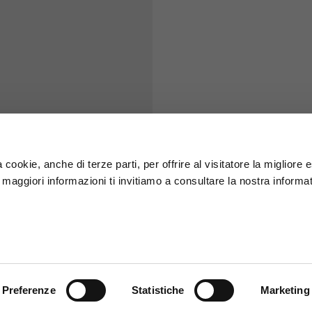
S
M
65
67
58
60
 cookie, anche di terze parti, per offrire al visitatore la migliore
r maggiori informazioni ti invitiamo a consultare la nostra informat
66
68
36,5
37
26,5
27
Preferenze
Statistiche
Marketing