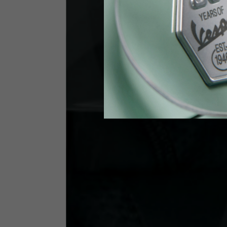
Vita
89-9
Guanti Tecnici
US
S
EU
7
Circonferenza nocche
20-21.4