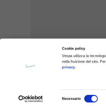
Felpe
Taglie
XS
Lunghezza dal centro schiena
63
Cookie policy
Petto
56
Vespa utilizza la tecnologia
nella fruizione del sito. Pe
Da spalla a spalla
64
privacy
.
Lunghezza cappuccio
36
Larghezza cappuccio
26
Selezione
Necessario
del