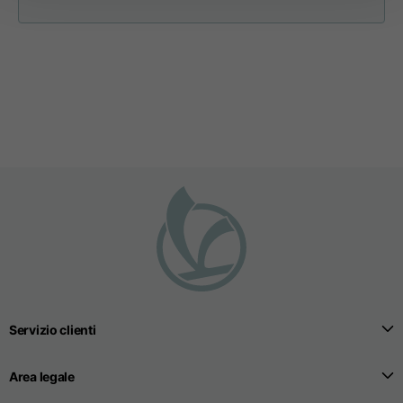
Apertura tasche
15
16
17
fianchi (senza zip)
Apertura cappuccio
35
36
37
Larghezza cappuccio
25
26
27
Felpe
Servizio clienti
Taglie
XS
S
M
Area legale
Lunghezza dal centro