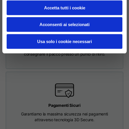
63
65
67
schiena
Accetta tutti i cookie
Petto
56
58
60
Acconsenti ai selezionati
Richiesta di Reso Online Facile e Sicura
Per effettuare un reso, inserisci la richiesta tramite
Da spalla a spalla
64
66
68
Usa solo i cookie necessari
l'apposita sezione nel Footer. Verrai contattato dal nostro
Customer Service e riceverai l'etichetta di reso per poter
consegnare il pacco presso un punto di ritiro.
Lunghezza cappuccio
36
36,5
37
Larghezza cappuccio
26
26,5
27
Fondo a coste
46
48
50
Pagamenti Sicuri
Garantiamo la massima sicurezza nei pagamenti
attraverso tecnologia 3D Secure.
T-shirts