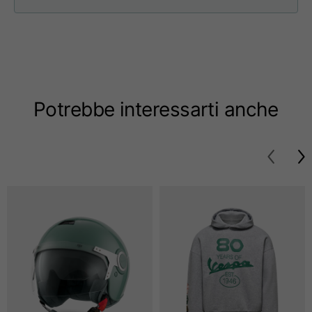
Taglie
XS
S
M
Lunghezza dal centro
63
65
67
schiena
Potrebbe interessarti anche
Petto
52
54
56
Fondo
49
51
53
Da spalla a spalla
41
43
45
Lunghezza manica
25
26
27