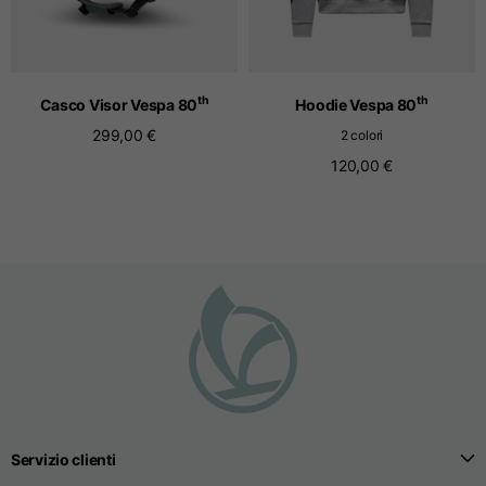
T-shirts senza cuciture
th
th
Casco Visor Vespa 80
Hoodie Vespa 80
Taglie
S
M
L
299,00 €
2 colori
120,00 €
Lunghezza anteriore
dal punto più alto della
52
55
57
spalla
1/2 larghezza petto
33
39
41
Larghezza apertura
32
38
40
inferirore body
Larghezza delle spalle
32,5
39
40,5
Servizio clienti