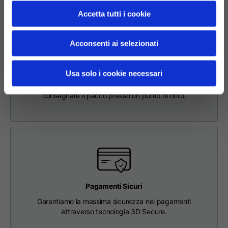
63
65
67
schiena
Accetta tutti i cookie
Petto
56
58
60
Acconsenti ai selezionati
Richiesta di Reso Online Facile e Sicura
Per effettuare un reso, inserisci la richiesta tramite
Da spalla a spalla
64
66
68
Usa solo i cookie necessari
l'apposita sezione nel Footer. Verrai contattato dal nostro
Customer Service e riceverai l'etichetta di reso per poter
consegnare il pacco presso un punto di ritiro.
Lunghezza cappuccio
36
36,5
37
Larghezza cappuccio
26
26,5
27
Fondo a coste
46
48
50
Pagamenti Sicuri
Garantiamo la massima sicurezza nei pagamenti
attraverso tecnologia 3D Secure.
T-shirts