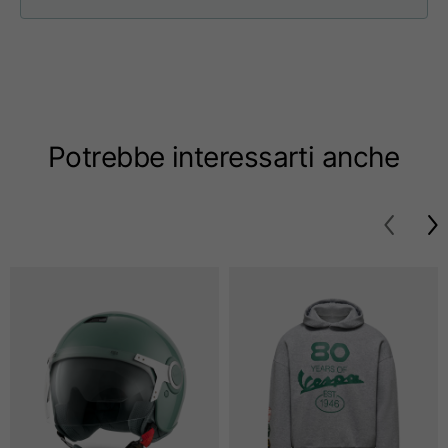
Taglie
XS
S
M
Lunghezza dal centro
63
65
67
schiena
Potrebbe interessarti anche
Petto
52
54
56
Fondo
49
51
53
Da spalla a spalla
41
43
45
Lunghezza manica
25
26
27