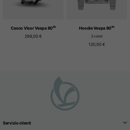
T-shirts senza cuciture
th
th
Casco Visor Vespa 80
Hoodie Vespa 80
Taglie
S
M
L
299,00 €
2 colori
120,00 €
Lunghezza anteriore
dal punto più alto della
52
55
57
spalla
1/2 larghezza petto
33
39
41
Larghezza apertura
32
38
40
inferirore body
Larghezza delle spalle
32,5
39
40,5
Servizio clienti