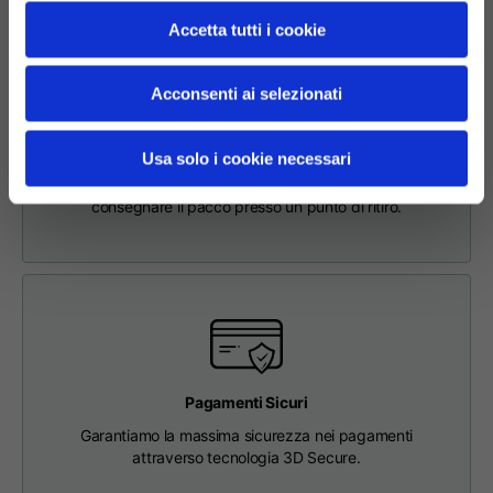
63
65
67
schiena
Accetta tutti i cookie
Petto
56
58
60
Acconsenti ai selezionati
Richiesta di Reso Online Facile e Sicura
Per effettuare un reso, inserisci la richiesta tramite
Da spalla a spalla
64
66
68
Usa solo i cookie necessari
l'apposita sezione nel Footer. Verrai contattato dal nostro
Customer Service e riceverai l'etichetta di reso per poter
consegnare il pacco presso un punto di ritiro.
Lunghezza cappuccio
36
36,5
37
Larghezza cappuccio
26
26,5
27
Fondo a coste
46
48
50
Pagamenti Sicuri
Garantiamo la massima sicurezza nei pagamenti
attraverso tecnologia 3D Secure.
T-shirts