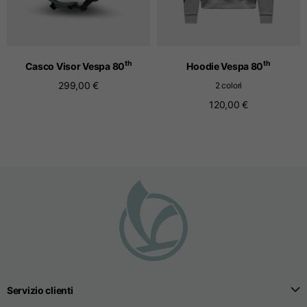
T-shirts senza cuciture
th
th
Casco Visor Vespa 80
Hoodie Vespa 80
Taglie
S
M
L
299,00 €
2 colori
120,00 €
Lunghezza anteriore
dal punto più alto della
52
55
57
spalla
1/2 larghezza petto
33
39
41
Larghezza apertura
32
38
40
inferirore body
Larghezza delle spalle
32,5
39
40,5
Servizio clienti