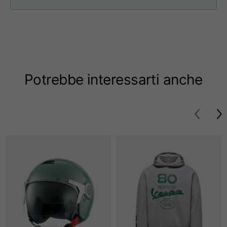
Taglie
XS
S
M
Lunghezza dal centro
63
65
67
schiena
Potrebbe interessarti anche
Petto
52
54
56
Fondo
49
51
53
Da spalla a spalla
41
43
45
Lunghezza manica
25
26
27