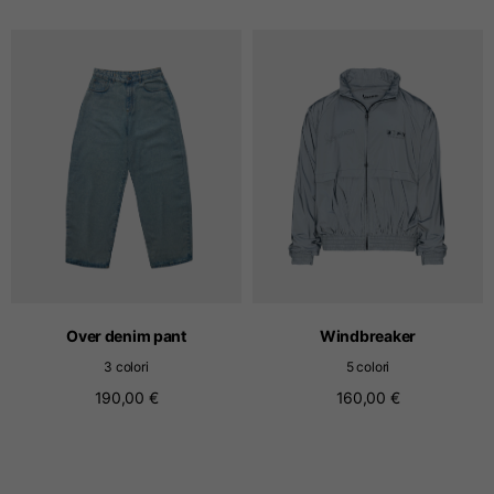
Taglie
XS
S
M
Lunghezza dal centro
63
65
67
schiena
Petto
52
54
56
Fondo
49
51
53
Over denim pant
Windbreaker
Da spalla a spalla
41
43
45
3 colori
5 colori
190,00 €
160,00 €
Lunghezza manica
25
26
27