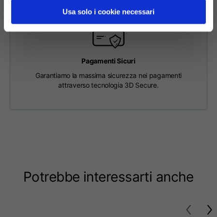
63
65
67
schiena
Usa solo i cookie necessari
Petto
56
58
60
Pagamenti Sicuri
Da spalla a spalla
64
66
68
Garantiamo la massima sicurezza nei pagamenti
attraverso tecnologia 3D Secure.
Lunghezza cappuccio
36
36,5
37
Larghezza cappuccio
26
26,5
27
Fondo a coste
46
48
50
Potrebbe interessarti anche
T-shirts