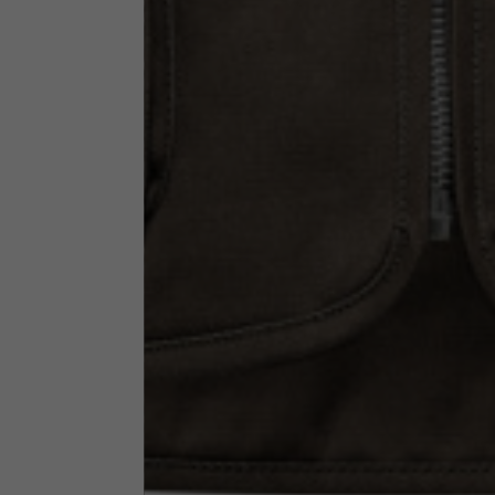
Altezza collo
7,5
Spessore collo
6
Larghezza collo
25,5
Apertura tasche fianchi
15
(senza zip)
Apertura cappuccio
35
Larghezza cappuccio
25