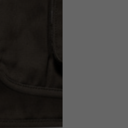
7,5
7,5
6,5
7
26
26,5
16
17
36
37
26
27