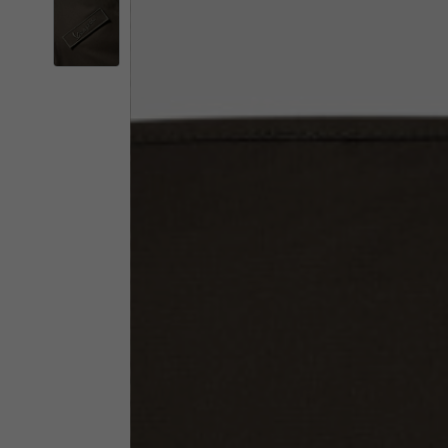
Il 
Cambiando
Italia
Inglese
Italiano