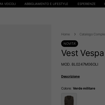
A VEICOLI
ABBIGLIAMENTO E LIFESTYLE
ESPERIENZE
Home
Catalogo Comple
NOVITA'
Vest Vespa
MOD. 8L0247M06OLI
Descrizione
Colore