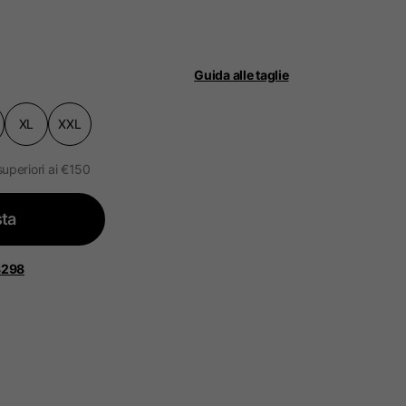
Guida alle taglie
XL
XXL
ità.
ggiornato.
superiori ai €150
ta
 Bassi, Francia, Belgio
8298
Spagnolo