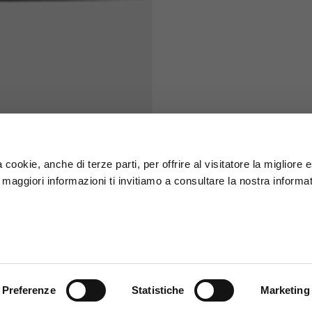
S
M
65
67
58
60
 cookie, anche di terze parti, per offrire al visitatore la migliore
r maggiori informazioni ti invitiamo a consultare la nostra informat
66
68
36,5
37
26,5
27
Preferenze
Statistiche
Marketing