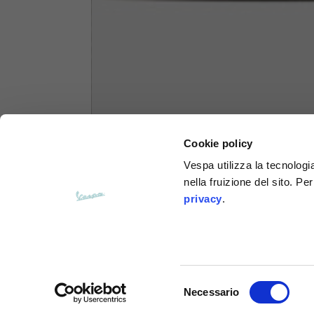
Felpe
Taglie
XS
Lunghezza dal centro schiena
63
Cookie policy
Petto
56
Vespa utilizza la tecnologia
nella fruizione del sito. Pe
Da spalla a spalla
64
privacy
.
Lunghezza cappuccio
36
Larghezza cappuccio
26
Selezione
Necessario
del