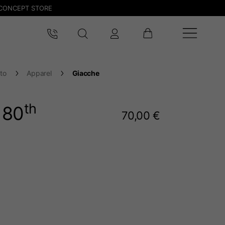
CONCEPT STORE
to
Apparel
Giacche
th
 80
70,00 €