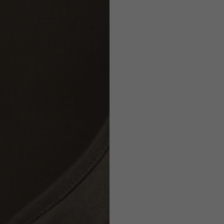
Caschi
o ammesse in base allo stile del capo.