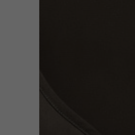
Abbigliamento tecnico
La tabella vale come riferimento indicativo. Tolleranze son
Giacche tecniche