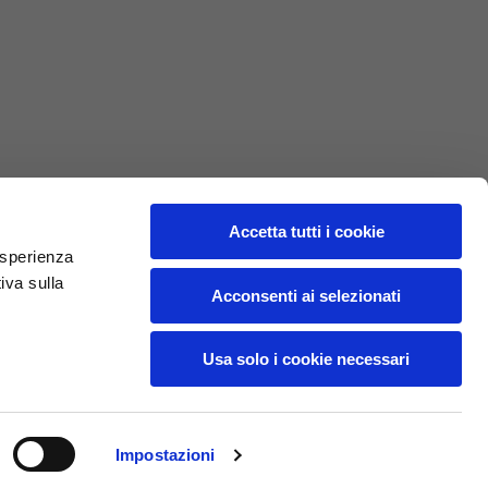
L
XL
69
71
62
64
Accetta tutti i cookie
 esperienza
iva sulla
70
72
Acconsenti ai selezionati
37,5
38
Usa solo i cookie necessari
27,5
28
Impostazioni