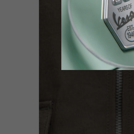
Vita
89-9
Guanti Tecnici
US
S
EU
7
Circonferenza nocche
20-21.4