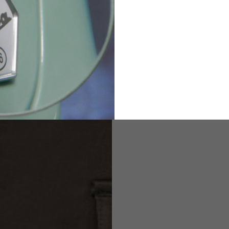
2
94-99
9
M
L
XL
8
9
9.5
21.4-22
22.2-23
23.0-23.8