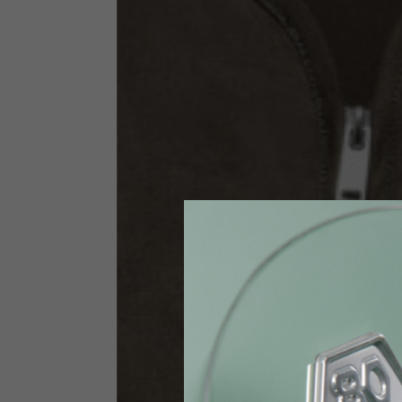
Taglia INT
S
Taglia IT
46
Altezza
164-176
Petto
88-94
Jeans con protezioni
Taglia IT
34
Altezza
170-1