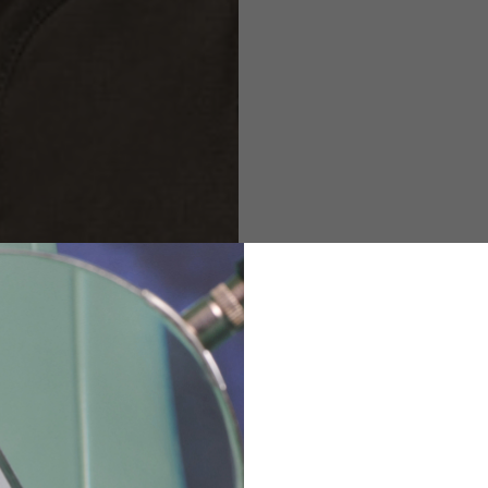
M
L
XL
48
50-52
54
167-179
170-182
173-185
94-100
100-106
106-112
36
82
173-185
1