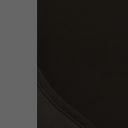
Abbigliamento tecnico
La tabella vale come riferimento indicativo. Tolleranze son
Giacche tecniche