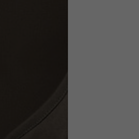
Caschi
o ammesse in base allo stile del capo.