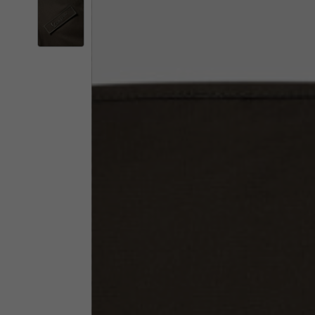
Il 
Cambiando
Italia
Inglese
Italiano