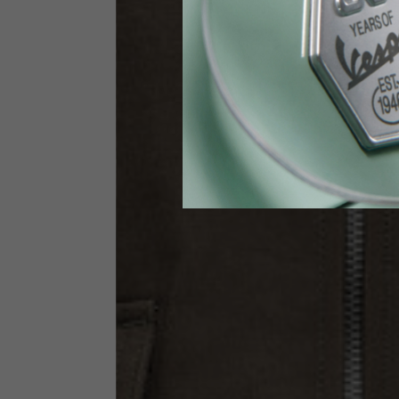
Vita
89-9
Guanti Tecnici
US
S
EU
7
Circonferenza nocche
20-21.4