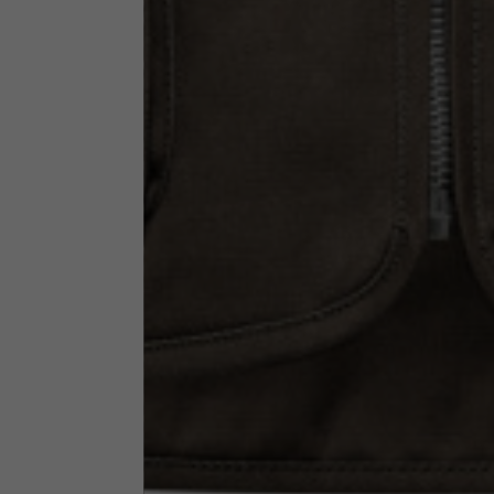
Altezza collo
7,5
Spessore collo
6
Larghezza collo
25,5
Apertura tasche fianchi
15
(senza zip)
Apertura cappuccio
35
Larghezza cappuccio
25