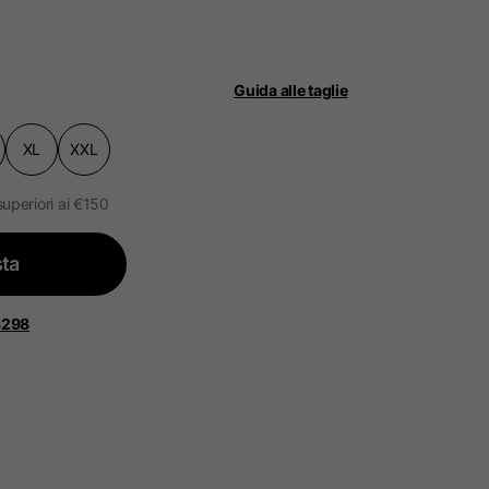
Guida alle taglie
XL
XXL
ità.
ggiornato.
superiori ai €150
ta
 Bassi, Francia, Belgio
8298
Spagnolo