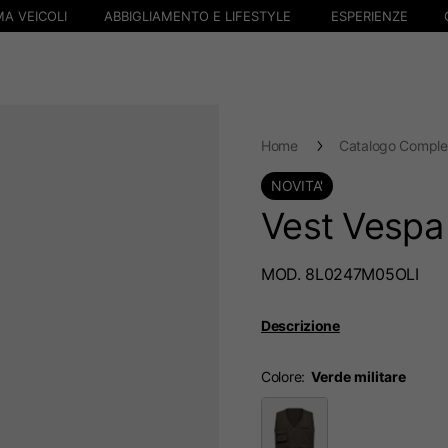
A VEICOLI
ABBIGLIAMENTO E LIFESTYLE
ESPERIENZE
Home
Catalogo Comple
NOVITA'
Vest Vespa
MOD. 8L0247M05OLI
Descrizione
Colore