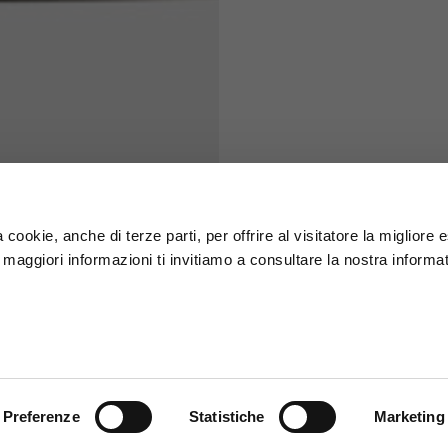
S
M
65
67
58
60
 cookie, anche di terze parti, per offrire al visitatore la migliore
r maggiori informazioni ti invitiamo a consultare la nostra informat
66
68
36,5
37
26,5
27
Preferenze
Statistiche
Marketing