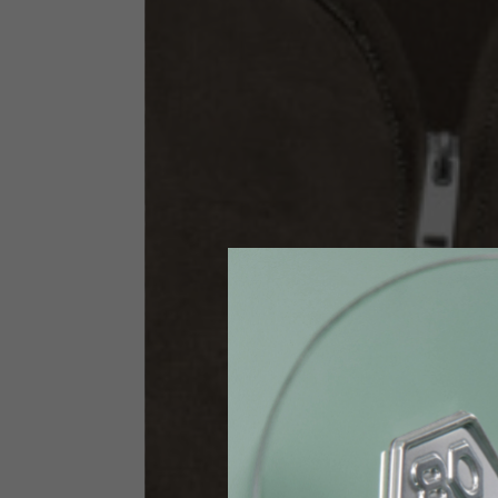
Taglia INT
S
Taglia IT
46
Altezza
164-176
Petto
88-94
Jeans con protezioni
Taglia IT
34
Altezza
170-1