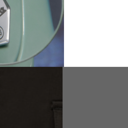
2
94-99
9
M
L
XL
8
9
9.5
21.4-22
22.2-23
23.0-23.8