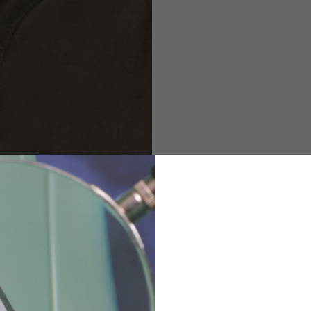
M
L
XL
48
50-52
54
167-179
170-182
173-185
94-100
100-106
106-112
36
82
173-185
1