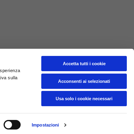
L
XL
69
71
62
64
Accetta tutti i cookie
 esperienza
iva sulla
70
72
Acconsenti ai selezionati
37,5
38
Usa solo i cookie necessari
27,5
28
Impostazioni