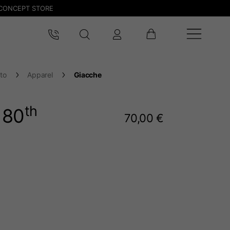
CONCEPT STORE
to
Apparel
Giacche
th
 80
70,00 €