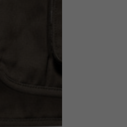
7,5
7,5
6,5
7
26
26,5
16
17
36
37
26
27