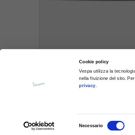
Felpe
Taglie
XS
Lunghezza dal centro schiena
63
Cookie policy
Petto
56
Vespa utilizza la tecnologia
nella fruizione del sito. Pe
Da spalla a spalla
64
privacy
.
Lunghezza cappuccio
36
Larghezza cappuccio
26
Selezione
Necessario
del