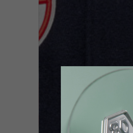
Taglia INT
S
Taglia IT
46
Altezza
164-176
Petto
88-94
Jeans con protezioni
Taglia IT
34
Altezza
170-1