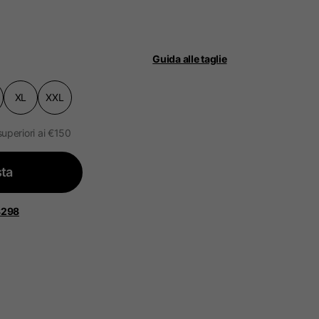
Guida alle taglie
XL
XXL
ità.
ggiornato.
superiori ai €150
ta
 Bassi, Francia, Belgio
8298
Spagnolo