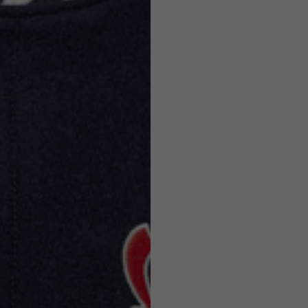
Caschi
o ammesse in base allo stile del capo.