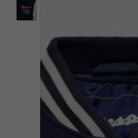
Il 
Cambiando
Italia
Inglese
Italiano