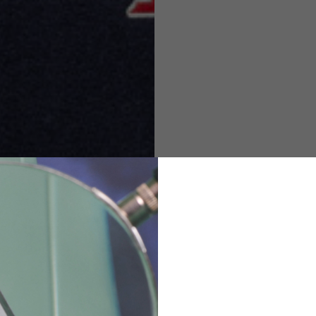
M
L
XL
48
50-52
54
167-179
170-182
173-185
94-100
100-106
106-112
36
82
173-185
1