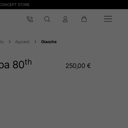
CONCEPT STORE
to
Apparel
Giacche
th
spa 80
250,00 €