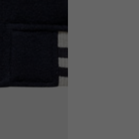
7,5
7,5
6,5
7
26
26,5
16
17
36
37
26
27