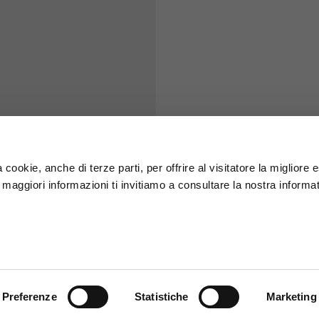
S
M
65
67
58
60
 cookie, anche di terze parti, per offrire al visitatore la migliore
r maggiori informazioni ti invitiamo a consultare la nostra informat
66
68
36,5
37
26,5
27
Preferenze
Statistiche
Marketing