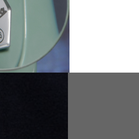
2
94-99
9
M
L
XL
8
9
9.5
21.4-22
22.2-23
23.0-23.8