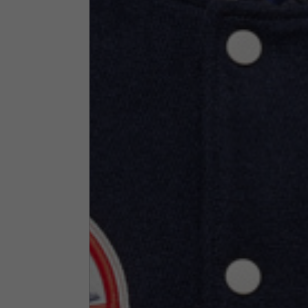
Abbigliamento tecnico
La tabella vale come riferimento indicativo. Tolleranze son
Giacche tecniche