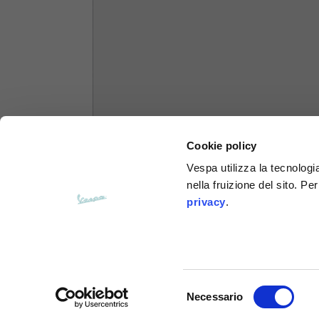
Felpe
Taglie
XS
Lunghezza dal centro schiena
63
Cookie policy
Petto
56
Vespa utilizza la tecnologia
nella fruizione del sito. Pe
Da spalla a spalla
64
privacy
.
Lunghezza cappuccio
36
Larghezza cappuccio
26
Selezione
Necessario
del