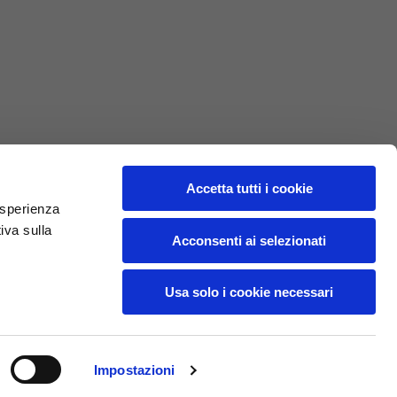
L
XL
69
71
62
64
Accetta tutti i cookie
 esperienza
iva sulla
70
72
Acconsenti ai selezionati
37,5
38
Usa solo i cookie necessari
27,5
28
Impostazioni