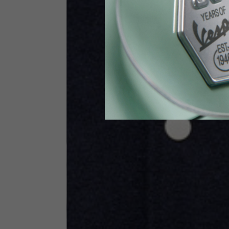
Vita
89-9
Guanti Tecnici
US
S
EU
7
Circonferenza nocche
20-21.4