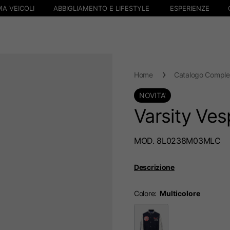
A VEICOLI
ABBIGLIAMENTO E LIFESTYLE
ESPERIENZE
Home
Catalogo Comple
NOVITA'
Varsity Ve
MOD. 8L0238M03MLC
Descrizione
Colore