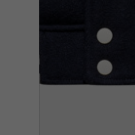
Altezza collo
7,5
Spessore collo
6
Larghezza collo
25,5
Apertura tasche fianchi
15
(senza zip)
Apertura cappuccio
35
Larghezza cappuccio
25