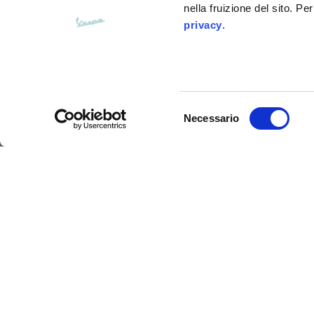
Apertura tasche fianchi
nella fruizione del sito. Pe
15
(senza zip)
privacy
.
Apertura cappuccio
35
Larghezza cappuccio
25
Selezione
Necessario
del
consenso
Windbreaker
Felpe
Taglie
XS
Descrizione
Giacca a vento morbida e leggera con trattamento 
Lunghezza dal centro schiena
63
personalizzata con il logo Vespa e le nuove graf
alla storia del marchio. Foderata internamente con 
stessa tonalità del tessuto esterno, per un maggio