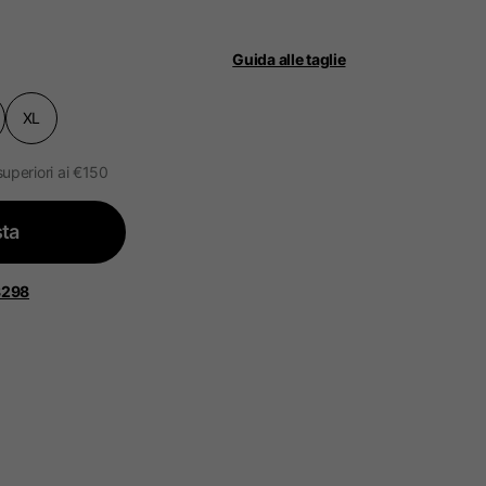
Guida alle taglie
ità.
ggiornato.
XL
 Bassi, Francia, Belgio
superiori ai €150
ta
Spagnolo
8298