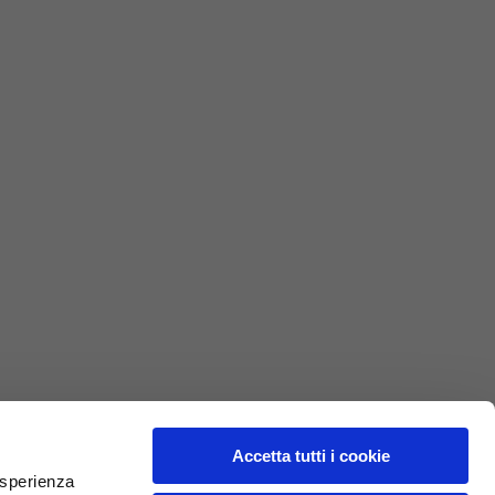
75
77
69
72
40
41
47
48
7,5
7,5
7,5
8
27
27,5
Accetta tutti i cookie
 esperienza