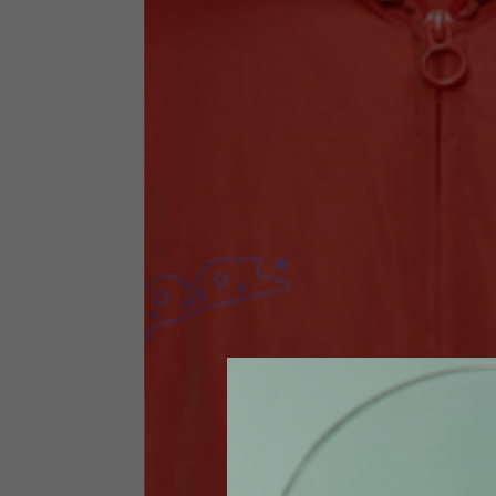
Abbigliamento tecnico
La tabella vale come riferimento indicativo. Tolleranze son
Giacche tecniche
Taglia INT
S
Taglia IT
46
Altezza
164-176
Petto
88-94