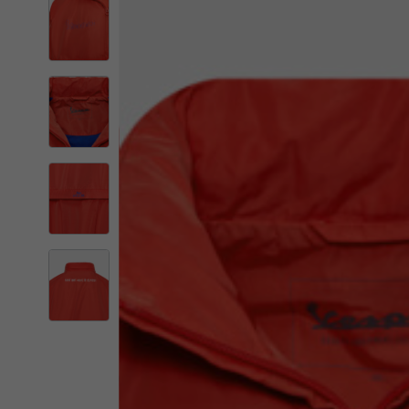
Il 
Cambiando
Italia
Inglese
Italiano