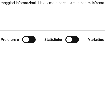
r maggiori informazioni ti invitiamo a consultare la nostra informat
16
17
36
37
26
27
Preferenze
Statistiche
Marketing
S
M
idrorepellente. La giacca è
65
67
iche Vespa DEC che rimandano
una rete traspirante della
re comfort. È presente una zip