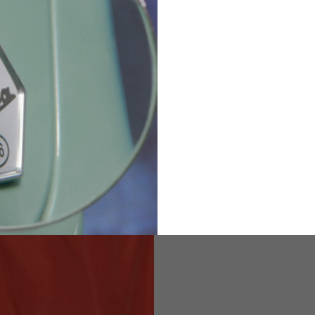
36
82
173-185
1
2
94-99
9