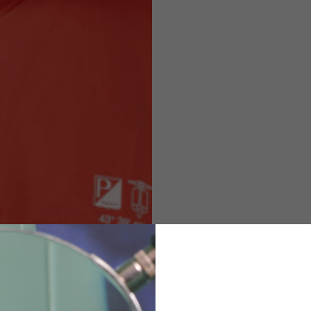
Caschi
o ammesse in base allo stile del capo.
M
L
XL
48
50-52
54
167-179
170-182
173-185
94-100
100-106
106-112