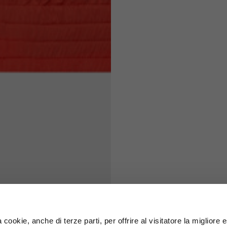
71
73
63
66
38
39
45
46
7,5
7,5
6,5
7
26
26,5
 cookie, anche di terze parti, per offrire al visitatore la migliore