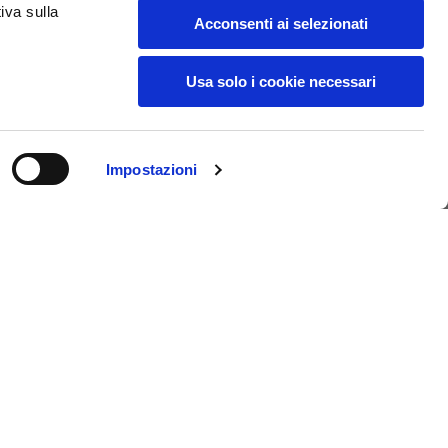
iva sulla
18
19
Acconsenti ai selezionati
Usa solo i cookie necessari
38
39
28
29
Impostazioni
150,00 €
Acquista
L
XL
69
71