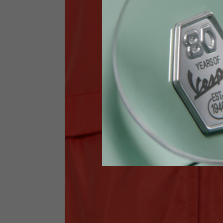
Jeans con protezioni
Taglia IT
34
Altezza
170-1
Vita
89-9
Guanti Tecnici