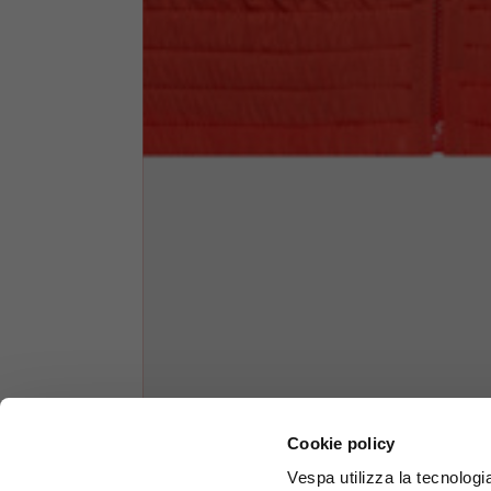
1/2 Petto
70
Lunghezza totale dalla spalla
61
Braccio anteriore
37
Braccio posteriore
44
Altezza collo
7,5
Spessore collo
6
Larghezza collo
25,5
Cookie policy
Vespa utilizza la tecnologia