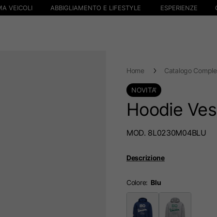
A VEICOLI
ABBIGLIAMENTO E LIFESTYLE
ESPERIENZE
Home
Catalogo Comple
NOVITA'
Hoodie Ves
MOD. 8L0230M04BLU
Descrizione
Colore