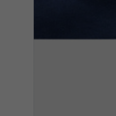
Altezza collo
7,5
Spessore collo
6
Larghezza collo
25,5
Apertura tasche fianchi
15
(senza zip)
Apertura cappuccio
35
Larghezza cappuccio
25