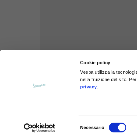
Felpe
Taglie
XS
Lunghezza dal centro schiena
63
Cookie policy
Petto
56
Vespa utilizza la tecnologia
nella fruizione del sito. Pe
Da spalla a spalla
64
privacy
.
Lunghezza cappuccio
36
Larghezza cappuccio
26
Selezione
Necessario
del