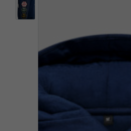
Il 
Cambiando
Italia
Inglese
Italiano