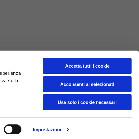
L
XL
69
71
62
64
Accetta tutti i cookie
 esperienza
iva sulla
70
72
Acconsenti ai selezionati
37,5
38
Usa solo i cookie necessari
27,5
28
Impostazioni