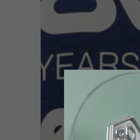
Taglia INT
S
Taglia IT
46
Altezza
164-176
Petto
88-94
Jeans con protezioni
Taglia IT
34
Altezza
170-1