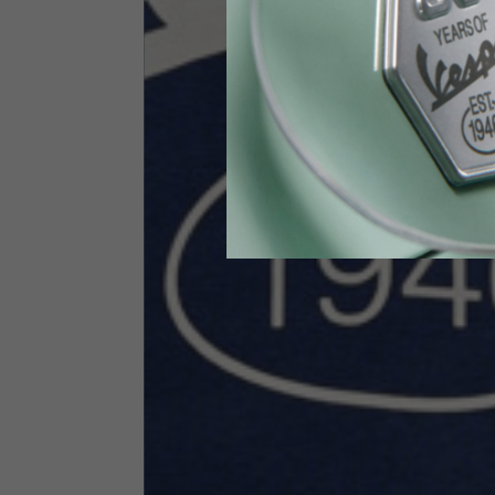
Vita
89-9
Guanti Tecnici
US
S
EU
7
Circonferenza nocche
20-21.4