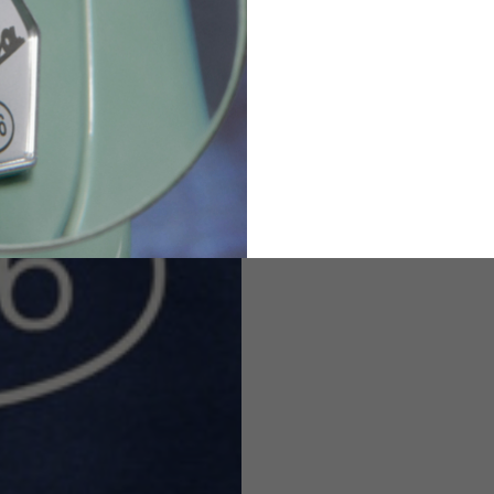
2
94-99
9
M
L
XL
8
9
9.5
21.4-22
22.2-23
23.0-23.8