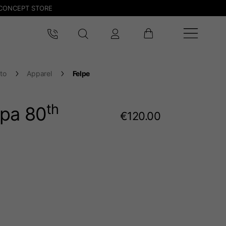
CONCEPT STORE
to
Apparel
Felpe
th
pa 80
€120.00