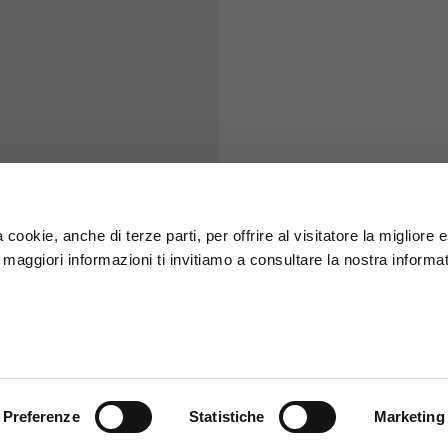
S
M
65
67
58
60
 cookie, anche di terze parti, per offrire al visitatore la migliore
r maggiori informazioni ti invitiamo a consultare la nostra informat
66
68
36,5
37
26,5
27
Preferenze
Statistiche
Marketing