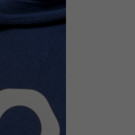
Caschi
o ammesse in base allo stile del capo.