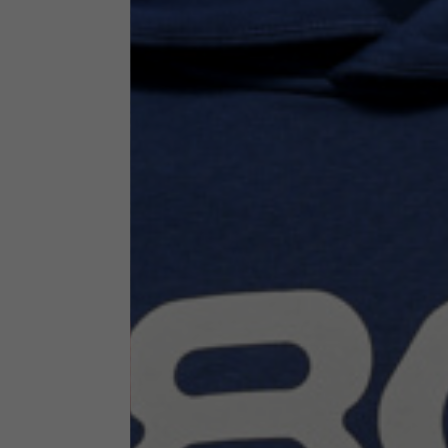
Abbigliamento tecnico
La tabella vale come riferimento indicativo. Tolleranze son
Giacche tecniche