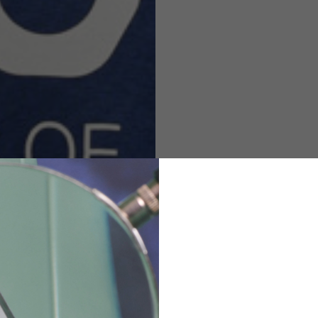
M
L
XL
48
50-52
54
167-179
170-182
173-185
94-100
100-106
106-112
36
82
173-185
1