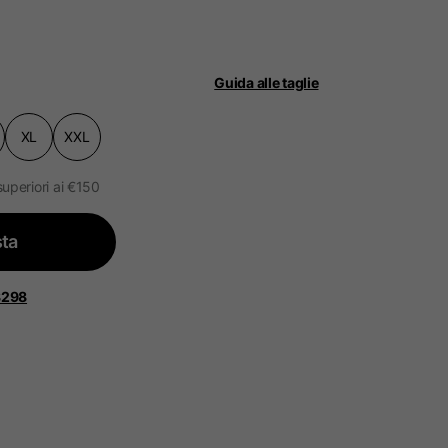
Guida alle taglie
XL
XXL
ità.
ggiornato.
superiori ai €150
ta
 Bassi, Francia, Belgio
8298
Spagnolo